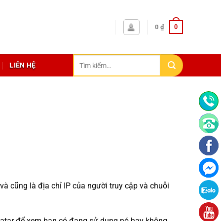
0
0
₫
Tìm
LIÊN HỆ
kiếm:
 và cũng là địa chỉ IP của người truy cập và chuỗi
avatar để xem bạn có đang sử dụng nó hay không.