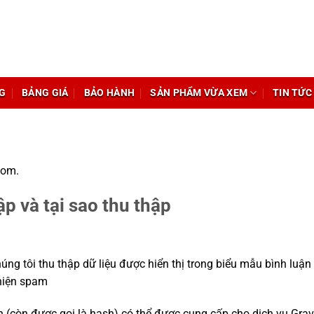
G
BẢNG GIÁ
BẢO HÀNH
SẢN PHẨM VỪA XEM
TIN TỨC
com.
ập và tại sao thu thập
húng tôi thu thập dữ liệu được hiển thị trong biểu mẫu bình luận
 hiện spam
n (còn được gọi là hash) có thể được cung cấp cho dịch vụ Gr