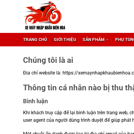
Chuyển
đến
nội
dung
TRANG CHỦ
GIỚI THIỆU
SẢN PHẨM
PHỤ TÙN
Chúng tôi là ai
Địa chỉ website là: https://xemaynhapkhaubienhoa.
Thông tin cá nhân nào bị thu th
Bình luận
Khi khách truy cập để lại bình luận trên trang web, c
user agent của người dùng trình duyệt để giúp phát
Một chuỗi ẩn danh được tạo từ địa chỉ email của bạ