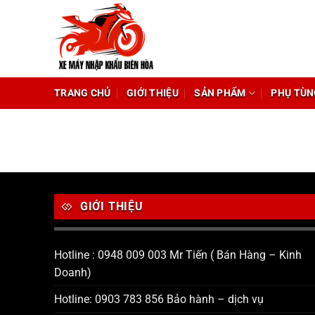
Chuyển
đến
nội
dung
TRANG CHỦ
GIỚI THIỆU
SẢN PHẨM
PHỤ TÙN
GIỚI THIỆU
Hotline : 0948 009 003 Mr Tiến ( Bán Hàng – Kinh
Doanh)
Hotline: 0903 783 856 Bảo hành – dịch vụ