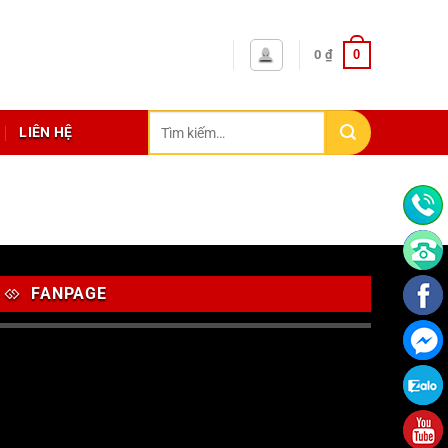
0
0
₫
Tìm
LIÊN HỆ
kiếm:
FANPAGE