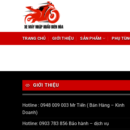
Chuyển
đến
nội
dung
TRANG CHỦ
GIỚI THIỆU
SẢN PHẨM
PHỤ TÙN
GIỚI THIỆU
Hotline : 0948 009 003 Mr Tiến ( Bán Hàng – Kinh
Doanh)
Hotline: 0903 783 856 Bảo hành – dịch vụ