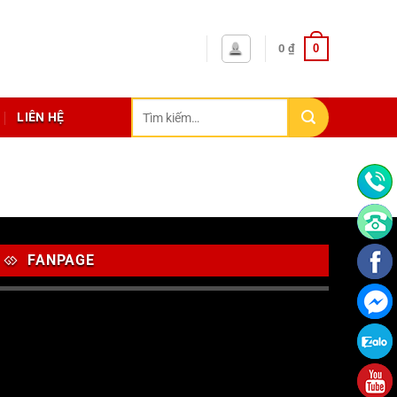
0
0
₫
Tìm
LIÊN HỆ
kiếm:
FANPAGE