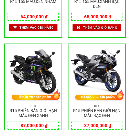
R15 155 MÀU:ĐEN NHÁM
R15 155 MÀU:XANH BẠC
ĐEN
64,000,000
₫
65,000,000
₫
THÊM VÀO GIỎ HÀNG
THÊM VÀO GIỎ HÀNG
Đã bán
287
sản phẩm
Đã bán
282
sản phẩm
R15
R15
R15 PHIÊN BẢN GIỚI HẠN
R15 PHIÊN BẢN GIỚI HẠN
MÀU:ĐEN XANH
MÀU:BẠC ĐEN
87,000,000
₫
87,000,000
₫