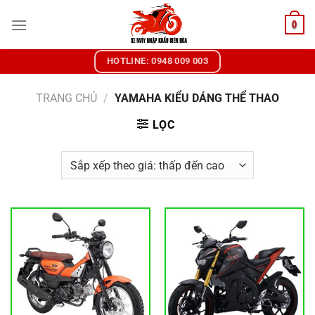
Chuyển
0
đến
nội
dung
HOTLINE: 0948 009 003
TRANG CHỦ
/
YAMAHA KIỂU DÁNG THỂ THAO
LỌC