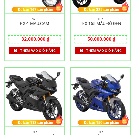
Đã bán
167
sản phẩm
Đã bán
325
sản phẩm
PG-1
TFX
PG-1 MÀU:CAM
TFX 155 MÀU:ĐỎ ĐEN
32,000,000
₫
50,000,000
₫
THÊM VÀO GIỎ HÀNG
THÊM VÀO GIỎ HÀNG
Đã bán
113
sản phẩm
Đã bán
150
sản phẩm
R15
R15