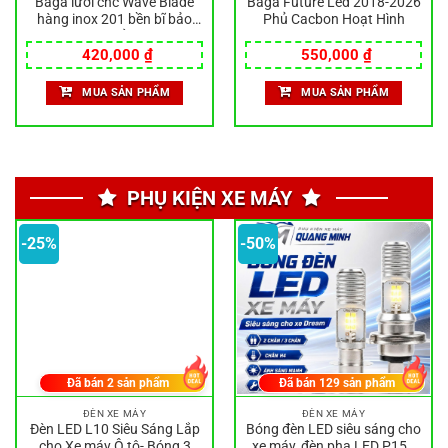
Baga lưới cnc Wave Blade
Baga Future Led 2018-2026
hàng inox 201 bền bĩ bảo
Phủ Cacbon Hoạt Hình
hành rỉ sét
420,000
₫
550,000
₫
MUA SẢN PHẨM
MUA SẢN PHẨM
PHỤ KIỆN XE MÁY
-25%
-50%
Đã bán
2
sản phẩm
Đã bán
129
sản phẩm
ĐÈN XE MÁY
ĐÈN XE MÁY
Đèn LED L10 Siêu Sáng Lắp
Bóng đèn LED siêu sáng cho
cho Xe máy Ô tô- Bóng 3
xe máy, đèn pha LED P15D