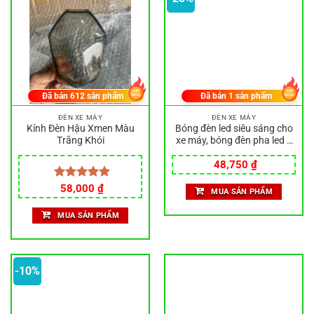
Đã bán
612
sản phẩm
Đã bán
1
sản phẩm
ĐÈN XE MÁY
ĐÈN XE MÁY
Kính Đèn Hậu Xmen Màu
Bóng đèn led siêu sáng cho
Trắng Khói
xe máy, bóng đèn pha led 2
chân 3 chân Dream, ánh
Giá
Giá
sáng mạnh
48,750
₫
gốc
hiện
là:
tại
Được xếp
58,000
₫
MUA SẢN PHẨM
65,000 ₫.
là:
hạng
5.00
48,750 ₫.
5 sao
MUA SẢN PHẨM
-10%