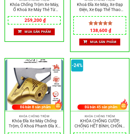
Khóa Chống Trộm Xe Máy,
Khoá Đĩa Xe Máy, Xe Đạp
Ổ Khoá Xe Máy Thẻ Từ
Điện, Xe Đạp Thể Thao
Thông Minh, Khóa Xe Máy
Chống Trộm, Hàng Thép
Giá
Giá
Chống Trộm, Khóa Thẻ Từ
Cao Cấp Chống Cắt, Khóa
259,200
₫
gốc
hiện
Xe Máy
Đĩa Chống Trộm
là:
tại
Giá
Giá
Được xếp
138,600
₫
MUA SẢN PHẨM
320,000 ₫.
là:
gốc
hiện
hạng
5.00
259,200 ₫.
là:
tại
5 sao
MUA SẢN PHẨM
140,000 ₫.
là:
138,600 ₫.
-24%
Đã bán
8
sản phẩm
Đã bán
45
sản phẩm
KHÓA CHỐNG TRỘM
KHÓA CHỐNG TRỘM
Khóa Đĩa Xe Máy Chống
KHÓA CHỐNG CƯỚP,
Trộm, Ổ Khoá Phanh Đĩa Xe
CHỐNG HẾT BÌNH, CHỐNG
Máy (Chính Hãng)
TRỘM tích hơp Smartkey