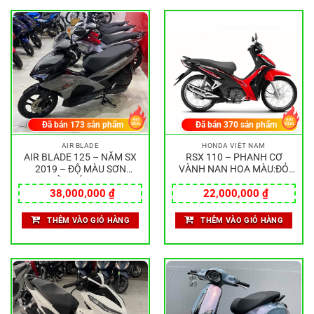
Đã bán
173
sản phẩm
Đã bán
370
sản phẩm
AIR BLADE
HONDA VIỆT NAM
AIR BLADE 125 – NĂM SX
RSX 110 – PHANH CƠ
2019 – ĐỘ MÀU SƠN
VÀNH NAN HOA MÀU:ĐỎ
MÀU:XÁM ĐEN
ĐEN
38,000,000
₫
22,000,000
₫
THÊM VÀO GIỎ HÀNG
THÊM VÀO GIỎ HÀNG