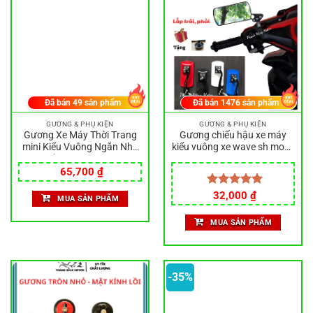
Đã bán
49
sản phẩm
Đã bán
1476
sản phẩm
GƯƠNG & PHỤ KIỆN
GƯƠNG & PHỤ KIỆN
Gương Xe Máy Thời Trang
Gương chiếu hậu xe máy
mini Kiểu Vuông Ngắn Nhỏ
kiểu vuông xe wave sh mode
Đẹp, Gắn Xe Wave, Xe Điện
sirius ab airblade yamaha
50 cc, Sirius, Sh Mode, Sh
vision vario lead xe điện xe
65,700
₫
125i
cub chất lượng
Được xếp
32,000
₫
MUA SẢN PHẨM
hạng
5.00
5 sao
MUA SẢN PHẨM
-35%