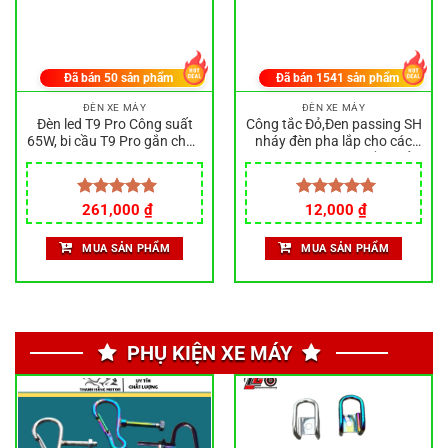
Đã bán
50
sản phẩm
Đã bán
1541
sản phẩm
ĐÈN XE MÁY
ĐÈN XE MÁY
Đèn led T9 Pro Công suất
Công tắc Đỏ,Đen passing SH
65W, bi cầu T9 Pro gắn chóa
nháy đèn pha lắp cho các
zin siêu sáng, không chói
dòng xe đã có bộ Tắt/ Mở
mắt, siêu sáng
đèn như wave, rsx, ab,
vision, blade, lead
Giá
Giá
Được xếp
261,000
₫
Được xếp
12,000
₫
gốc
hiện
hạng
5.00
hạng
5.00
là:
tại
5 sao
5 sao
MUA SẢN PHẨM
MUA SẢN PHẨM
290,000 ₫.
là:
261,000 ₫.
PHỤ KIỆN XE MÁY