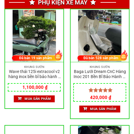
PHỤ KIỆN XE MÁY
Đã bán
19
sản phẩm
Đã bán
528
sản phẩm
KHUNG SƯỜN
KHUNG SƯỜN
Wave thái 125i extracool v2
Baga Lưới Dream CnC Hàng
hàng inox bền bĩ bảo hành rỉ
Inoc 201 Bền Bĩ Bảo Hành Rỉ
sét
Sét
1,100,000
₫
Được xếp
420,000
₫
MUA SẢN PHẨM
hạng
5.00
5 sao
MUA SẢN PHẨM