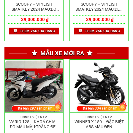
SCOOPY – STYLISH
SCOOPY – STYLISH
SMATKEY 2024 MÀU:ĐỎ
SMATKEY 2024 MÀU:ĐEN
NHÁM
NHÁM
39,000,000
₫
39,000,000
₫
THÊM VÀO GIỎ HÀNG
THÊM VÀO GIỎ HÀNG
MẪU XE MỚI RA
Đã bán
297
sản phẩm
Đã bán
334
sản phẩm
HONDA VIỆT NAM
HONDA VIỆT NAM
VARIO 125 – KHOÁ CHÌA –
WINNER X 150 – ĐẶC BIỆT
ĐỘ MÀU MÀU:TRẮNG ĐEN
ABS MÀU:ĐEN
BÓNG