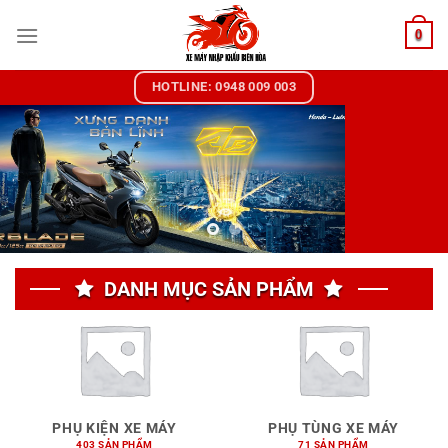
Chuyển
0
đến
nội
dung
HOTLINE: 0948 009 003
DANH MỤC SẢN PHẨM
PHỤ KIỆN XE MÁY
PHỤ TÙNG XE MÁY
403 SẢN PHẨM
71 SẢN PHẨM