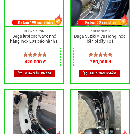
Đã bán
108
sản phẩm
Đã bán
30
sản phẩm
KHUNG SƯỜN
KHUNG SƯỜN
Baga lưới cnc wave nhỏ
Baga Suziki ViVa Hàng Inoc
hàng inox 201 bảo hành rỉ
bền bĩ dầy 10li
sét
Được xếp
420,000
₫
Được xếp
380,000
₫
hạng
5.00
hạng
5.00
5 sao
5 sao
MUA SẢN PHẨM
MUA SẢN PHẨM