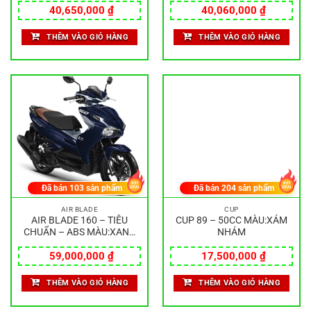
40,650,000
₫
40,060,000
₫
THÊM VÀO GIỎ HÀNG
THÊM VÀO GIỎ HÀNG
Đã bán
103
sản phẩm
Đã bán
204
sản phẩm
AIR BLADE
CUP
AIR BLADE 160 – TIÊU
CUP 89 – 50CC MÀU:XÁM
CHUẨN – ABS MÀU:XANH
NHÁM
ĐEN
59,000,000
₫
17,500,000
₫
THÊM VÀO GIỎ HÀNG
THÊM VÀO GIỎ HÀNG