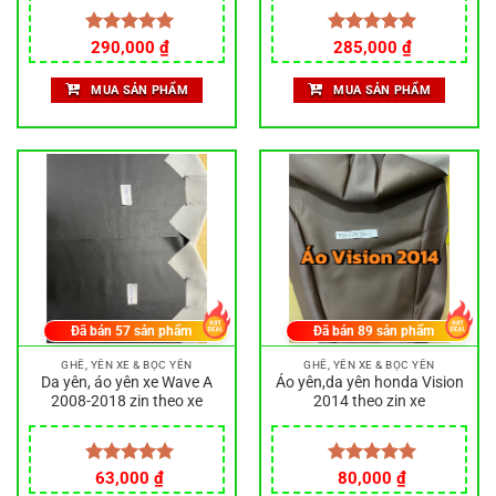
Giá
Giá
Được xếp
290,000
₫
Được xếp
285,000
₫
gốc
hiện
hạng
5.00
hạng
5.00
là:
tại
5 sao
5 sao
MUA SẢN PHẨM
MUA SẢN PHẨM
340,000 ₫.
là:
285,000 ₫.
Đã bán
57
sản phẩm
Đã bán
89
sản phẩm
GHẾ, YÊN XE & BỌC YÊN
GHẾ, YÊN XE & BỌC YÊN
Da yên, áo yên xe Wave A
Áo yên,da yên honda Vision
2008-2018 zin theo xe
2014 theo zin xe
Được xếp
63,000
₫
Được xếp
80,000
₫
hạng
5.00
hạng
5.00