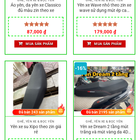
GHẾ, YÊN XE & BỌC YÊN
GHẾ, YÊN XE & BỌC YÊN
Áo yên, da yên xe Classico
Yên xe Wave nhỏ theo zin xe
đủ màu zin theo xe
wave sử dụng mút ép cao
cấp
Giá
Giá
Được xếp
87,000
₫
Được xếp
179,000
₫
gốc
hiện
hạng
5.00
hạng
5.00
là:
tại
5 sao
5 sao
MUA SẢN PHẨM
MUA SẢN PHẨM
220,000 ₫.
là:
179,000 ₫.
-16%
Đã bán
243
sản phẩm
Đã bán
2195
sản phẩm
GHẾ, YÊN XE & BỌC YÊN
GHẾ, YÊN XE & BỌC YÊN
Yên xe su Xipo theo zin giá
Yên xe Dream 2 tầng mút
rẻ
trắng và mút vàng da 4D
đặc biệt