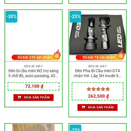
-30%
-25%
Đã bán
236
sản phẩm
Đã bán
18
sản phẩm
ĐÈN XE MÁY
ĐÈN XE MÁY
Đèn bi cầu mini W2 trợ sáng
Đèn Pha Bi Cầu mini GT4
3 chế độ, auto passing, 45W
chân H4- Lắp SH mode SH
chống nước IP68
Nhập Vision Ô Tô M3MINI
Giá
Giá
72,100
₫
gốc
hiện
là:
tại
Giá
Giá
Được xếp
262,500
₫
MUA SẢN PHẨM
103,000 ₫.
là:
gốc
hiện
hạng
5.00
72,100 ₫.
là:
tại
5 sao
MUA SẢN PHẨM
350,000 ₫.
là:
262,500 ₫.
-25%