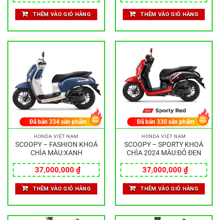
THÊM VÀO GIỎ HÀNG
THÊM VÀO GIỎ HÀNG
Đã bán
334
sản phẩm
Đã bán
330
sản phẩm
HONDA VIỆT NAM
HONDA VIỆT NAM
SCOOPY – FASHION KHOÁ
SCOOPY – SPORTY KHOÁ
CHÌA MÀU:XANH
CHÌA 2024 MÀU:ĐỎ ĐEN
37,000,000
₫
37,000,000
₫
THÊM VÀO GIỎ HÀNG
THÊM VÀO GIỎ HÀNG