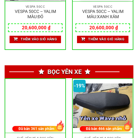
VESPA 50CC
VESPA 50CC
VESPA 50CC – YALIM
VESPA 50CC – YALIM
MÀU:ĐỎ
MÀU:XANH XÁM
20,600,000
₫
20,600,000
₫
THÊM VÀO GIỎ HÀNG
THÊM VÀO GIỎ HÀNG
BỌC YÊN XE
-19%
Đã bán
361
sản phẩm
Đã bán
466
sản phẩm