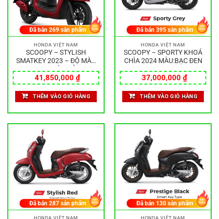
Đã bán
269
sản phẩm
Đã bán
395
sản phẩm
HONDA VIỆT NAM
HONDA VIỆT NAM
SCOOPY – STYLISH
SCOOPY – SPORTY KHOÁ
SMATKEY 2023 – ĐỘ MÀU
CHÌA 2024 MÀU:BẠC ĐEN
SƠN MÀU:ĐỎ
41,850,000
₫
37,000,000
₫
THÊM VÀO GIỎ HÀNG
THÊM VÀO GIỎ HÀNG
Đã bán
287
sản phẩm
Đã bán
130
sản phẩm
HONDA VIỆT NAM
HONDA VIỆT NAM