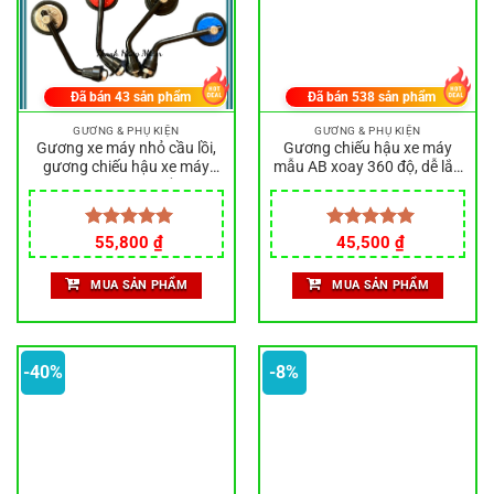
Đã bán
43
sản phẩm
Đã bán
538
sản phẩm
GƯƠNG & PHỤ KIỆN
GƯƠNG & PHỤ KIỆN
Gương xe máy nhỏ cầu lồi,
Gương chiếu hậu xe máy
gương chiếu hậu xe máy
mẫu AB xoay 360 độ, dễ lắp
mini, chân zen 8,10 lắp được
cho Sirius Dream Wave
các loại xe, kính chiếu hậu
Vario Vision Lead
Giá
Giá
Được xếp
55,800
₫
Được xếp
45,500
₫
gốc
hiện
hạng
5.00
hạng
5.00
là:
tại
5 sao
5 sao
MUA SẢN PHẨM
MUA SẢN PHẨM
70,000 ₫.
là:
45,500 ₫.
-40%
-8%