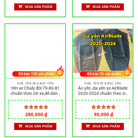
5 sao
5 sao
MUA SẢN PHẨM
MUA SẢN PHẨM
Đã bán
102
sản phẩm
Đã bán
55
sản phẩm
GHẾ, YÊN XE & BỌC YÊN
GHẾ, YÊN XE & BỌC YÊN
Yên xe Chaly đời 79-80-81
Áo yên ,da yên xe AirBlade
chuẩn theo zin xe,dễ dàng
2020-2024 chuẩn theo zin
tự lắp vào xe.
xe
Được xếp
280,000
₫
Được xếp
90,000
₫
hạng
5.00
hạng
5.00
5 sao
5 sao
MUA SẢN PHẨM
MUA SẢN PHẨM