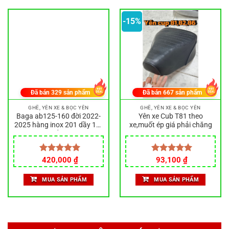
-15%
Đã bán
329
sản phẩm
Đã bán
667
sản phẩm
GHẾ, YÊN XE & BỌC YÊN
GHẾ, YÊN XE & BỌC YÊN
Baga ab125-160 đời 2022-
Yên xe Cub T81 theo
2025 hàng inox 201 dầy 10li
xe,muốt ép giá phải chăng
tặng kèm chốt yên inox 304
Giá
Giá
Được xếp
420,000
₫
Được xếp
93,100
₫
gốc
hiện
hạng
5.00
hạng
5.00
là:
tại
5 sao
5 sao
MUA SẢN PHẨM
MUA SẢN PHẨM
110,000 ₫.
là:
93,100 ₫.