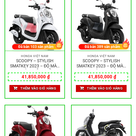
Đã bán
103
sản phẩm
Đã bán
389
sản phẩm
HONDA VIỆT NAM
HONDA VIỆT NAM
SCOOPY – STYLISH
SCOOPY – STYLISH
SMATKEY 2023 – ĐỘ MÀU
SMATKEY 2023 – ĐỘ MÀU
SƠN MÀU:TRẮNG HỒNG
SƠN MÀU:ĐEN XÁM
41,850,000
₫
41,850,000
₫
THÊM VÀO GIỎ HÀNG
THÊM VÀO GIỎ HÀNG