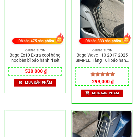
Đã bán
475
sản phẩm
Đã bán
333
sản phẩm
KHUNG SƯỜN
KHUNG SƯỜN
Baga Ex10 Extra cool hàng
Baga Wave 110 2017-2025
inoc bền bĩ bảo hành rỉ sét
SIMPLE Hàng 10li bảo hành
rỏ sét
520,000
₫
Được xếp
299,000
₫
MUA SẢN PHẨM
hạng
5.00
5 sao
MUA SẢN PHẨM