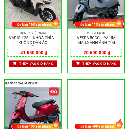
Đã bán
163
sản phẩm
Đã bán
113
sản phẩm
HONDA VIỆT NAM
VESPA 50CC
VARIO 125 – KHOÁ CHÌA –
VESPA 50CC – YALIM
XUỐNG DÀN ÁO
MÀU:XANH ÁNH TÍM
MÀU:TRẮNG ĐEN
41,550,000
₫
20,600,000
₫
THÊM VÀO GIỎ HÀNG
THÊM VÀO GIỎ HÀNG
Đã bán
105
sản phẩm
Đã bán
499
sản phẩm