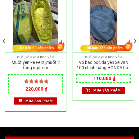
Đã bán
53
sản phẩm
Đã bán
375
sản phẩm
GHẾ, YÊN XE & BỌC YÊN
GHẾ, YÊN XE & BỌC YÊN
Muốt yên xe Feliz ,muốt 2
Vỏ bao bọc da yên xe WIN
tầng ngồi êm
100 chính hãng HONDA bảo
vệ, trang trí xe máy siêu đẹp
110,000
₫
Được xếp
220,000
₫
MUA SẢN PHẨM
hạng
5.00
5 sao
MUA SẢN PHẨM