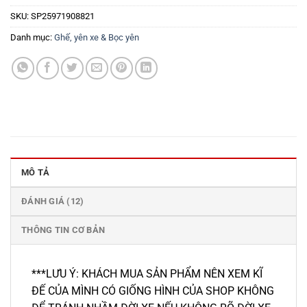
SKU:
SP25971908821
Danh mục:
Ghế, yên xe & Bọc yên
MÔ TẢ
ĐÁNH GIÁ (12)
THÔNG TIN CƠ BẢN
***LƯU Ý: KHÁCH MUA SẢN PHẨM NÊN XEM KĨ
ĐẾ CỦA MÌNH CÓ GIỐNG HÌNH CỦA SHOP KHÔNG