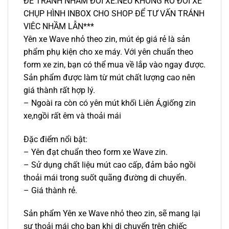
ĐỂ TRÁNH NHẦM ĐỜI XE.NẾU KHÔNG RÕ ĐỜI XE
CHỤP HÌNH INBOX CHO SHOP ĐỂ TƯ VẤN TRÁNH
VIÊC NHẦM LẪN***
Yên xe Wave nhỏ theo zin, mút ép giá rẻ là sản
phẩm phụ kiện cho xe máy. Với yên chuẩn theo
form xe zin, bạn có thể mua về lắp vào ngay được.
Sản phẩm được làm từ mút chất lượng cao nên
giá thành rất hợp lý.
– Ngoài ra còn có yên mút khối Liên Á,giống zin
xe,ngồi rất êm và thoải mái
Đặc điểm nổi bật:
– Yên đạt chuẩn theo form xe Wave zin.
– Sử dụng chất liệu mút cao cấp, đảm bảo ngồi
thoải mái trong suốt quãng đường di chuyển.
– Giá thành rẻ.
Sản phẩm Yên xe Wave nhỏ theo zin, sẽ mang lại
sự thoải mái cho bạn khi di chuyển trên chiếc