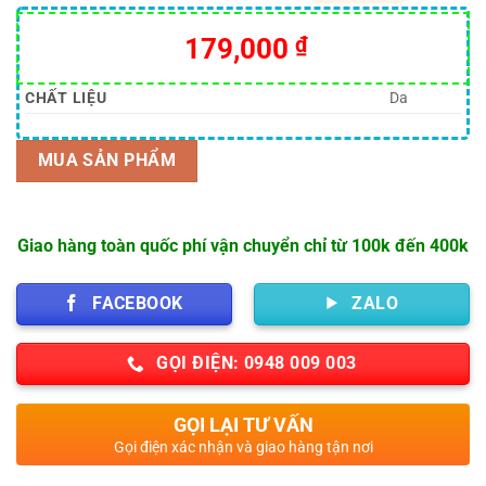
5.00
12
trên 5
dựa trên
Giá
Giá
179,000
₫
đánh giá
gốc
hiện
là:
tại
CHẤT LIỆU
Da
220,000 ₫.
là:
179,000 ₫.
MUA SẢN PHẨM
Giao hàng toàn quốc phí vận chuyển chỉ từ 100k đến 400k
FACEBOOK
ZALO
GỌI ĐIỆN: 0948 009 003
GỌI LẠI TƯ VẤN
Gọi điện xác nhận và giao hàng tận nơi