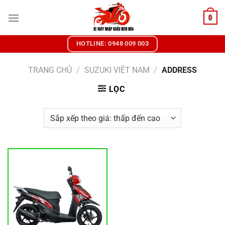
Chuyển
0
đến
nội
dung
HOTLINE: 0948 009 003
TRANG CHỦ
/
SUZUKI VIỆT NAM
/
ADDRESS
LỌC