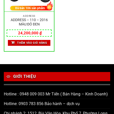
Đã bán
106
sản phẩm
ADDRESS
ADDRESS – 110 – 2016
MÀU:ĐỎ ĐEN
24,200,000
₫
THÊM VÀO GIỎ HÀNG
GIỚI THIỆU
Hotline : 0948 009 003 Mr Tiến ( Bán Hàng – Kinh Doanh)
Hotline: 0903 783 856 Bảo hành – dịch vụ
Chi nhánh 2: 1512, Bùi Văn Hòa, Khu Phố 7, Phường Long