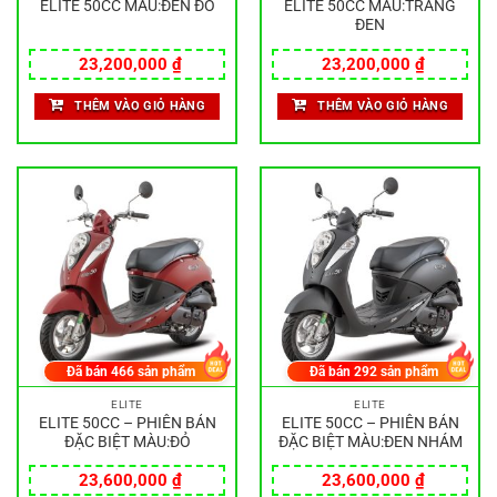
ELITE 50CC MÀU:ĐEN ĐỎ
ELITE 50CC MÀU:TRẮNG
ĐEN
23,200,000
₫
23,200,000
₫
THÊM VÀO GIỎ HÀNG
THÊM VÀO GIỎ HÀNG
Đã bán
466
sản phẩm
Đã bán
292
sản phẩm
ELITE
ELITE
ELITE 50CC – PHIÊN BẢN
ELITE 50CC – PHIÊN BẢN
ĐẶC BIỆT MÀU:ĐỎ
ĐẶC BIỆT MÀU:ĐEN NHÁM
23,600,000
₫
23,600,000
₫