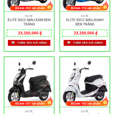
Đã bán
463
sản phẩm
Đã bán
316
sản phẩm
ELITE
ELITE
ELITE 50CC MÀU:XÁM ĐEN
ELITE 50CC MÀU:XANH
TRẮNG
ĐEN TRẮNG
23,200,000
₫
23,200,000
₫
THÊM VÀO GIỎ HÀNG
THÊM VÀO GIỎ HÀNG
Đã bán
351
sản phẩm
Đã bán
162
sản phẩm
ELITE
ELITE