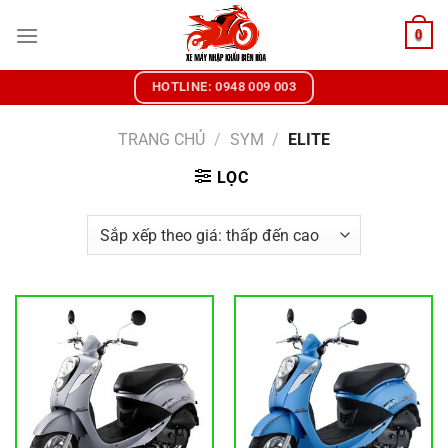
Chuyển
0
đến
nội
dung
HOTLINE: 0948 009 003
TRANG CHỦ
/
SYM
/
ELITE
LỌC