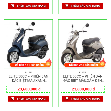
THÊM VÀO GIỎ HÀNG
THÊM VÀO GIỎ HÀNG
Đã bán
471
sản phẩm
Đã bán
248
sản phẩm
ELITE
ELITE
ELITE 50CC – PHIÊN BẢN
ELITE 50CC – PHIÊN BẢN
ĐẶC BIỆT MÀU:XANH
ĐẶC BIỆT MÀU:XÁM ĐEN
NHÁM
NHÁM
23,600,000
₫
23,600,000
₫
THÊM VÀO GIỎ HÀNG
THÊM VÀO GIỎ HÀNG