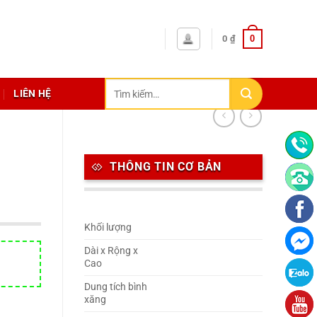
0
0
₫
Tìm
LIÊN HỆ
kiếm:
THÔNG TIN CƠ BẢN
Khối lượng
Dài x Rộng x
Cao
Dung tích bình
xăng