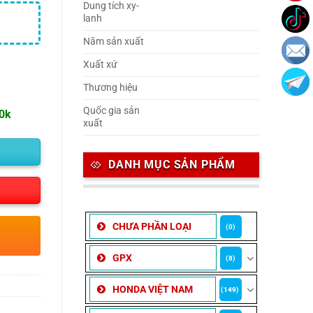
Dung tích xy-
lanh
Năm sản xuất
Xuất xứ
Thương hiệu
Quốc gia sản
00k
xuất
DANH MỤC SẢN PHẨM
CHƯA PHẦN LOẠI
(0)
GPX
(8)
HONDA VIỆT NAM
(149)