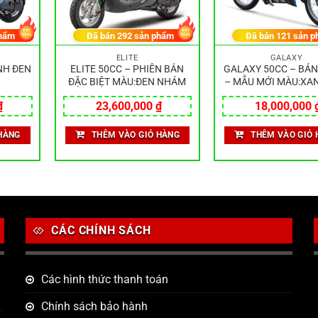
hẩm
Đã bán
292
sản phẩm
Đã bán
121
sản p
ELITE
GALAXY
NH ĐEN
ELITE 50CC – PHIÊN BẢN
GALAXY 50CC – BÁ
ĐẶC BIỆT MÀU:ĐEN NHÁM
– MẪU MỚI MÀU:XA
₫
23,600,000
₫
18,000,000
HÀNG
THÊM VÀO GIỎ HÀNG
THÊM VÀO GIỎ 
CÁC CHÍNH SÁCH
Các hình thức thanh toán
Chính sách bảo hành