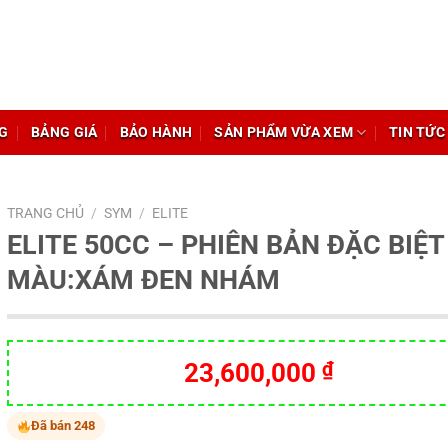
G
BẢNG GIÁ
BẢO HÀNH
SẢN PHẨM VỪA XEM
TIN TỨC
TRANG CHỦ
/
SYM
/
ELITE
ELITE 50CC – PHIÊN BẢN ĐẶC BIỆT
MÀU:XÁM ĐEN NHÁM
23,600,000
₫
Đã bán 248