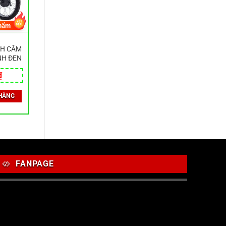
hẩm
NH CĂM
NH ĐEN
₫
HÀNG
FANPAGE