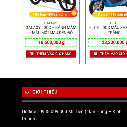
hẩm
Đã bán
480
sản phẩm
Đã bán
316
sản p
GALAXY
ELITE
ÀU:ĐEN
GALAXY 50CC – BÁNH MÂM
ELITE 50CC MÀU:XA
– MẪU MỚI MÀU:ĐEN ĐỎ
TRẮNG
NHÁM
₫
18,600,000
₫
23,200,000
HÀNG
THÊM VÀO GIỎ HÀNG
THÊM VÀO GIỎ 
GIỚI THIỆU
Hotline : 0948 009 003 Mr Tiến ( Bán Hàng – Kinh
Doanh)