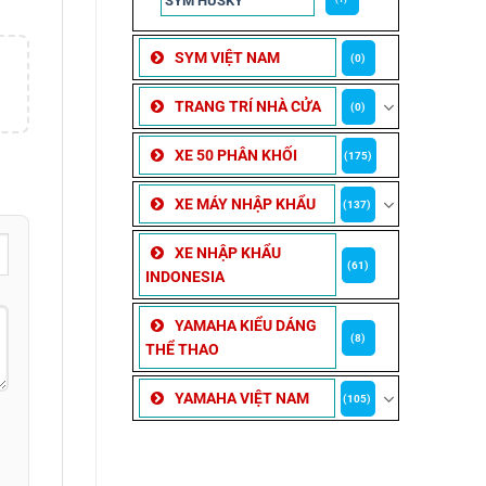
SYM HUSKY
SYM VIỆT NAM
(0)
TRANG TRÍ NHÀ CỬA
(0)
XE 50 PHÂN KHỐI
(175)
XE MÁY NHẬP KHẨU
(137)
XE NHẬP KHẨU
(61)
INDONESIA
YAMAHA KIỂU DÁNG
(8)
THỂ THAO
YAMAHA VIỆT NAM
(105)