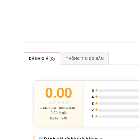
ĐÁNH GIÁ (0)
THÔNG TIN CƠ BẢN
0.00
5
★
4
★
★
★
★
★
★
3
★
ĐÁNH GIÁ TRUNG BÌNH
2
★
0 đánh giá
1
★
Đã bán 248