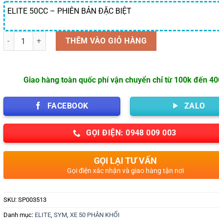
ELITE 50CC – PHIÊN BẢN ĐẶC BIỆT
Số lượng
THÊM VÀO GIỎ HÀNG
Giao hàng toàn quốc phí vận chuyển chỉ từ 100k đến 4
FACEBOOK
ZALO
GỌI ĐIỆN: 0948 009 003
GỌI LẠI TƯ VẤN
Gọi điện xác nhận và giao hàng tận nơi
SKU:
SP003513
Danh mục:
ELITE
,
SYM
,
XE 50 PHÂN KHỐI