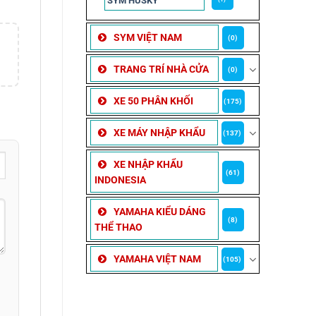
SYM HUSKY
SYM VIỆT NAM
(0)
TRANG TRÍ NHÀ CỬA
(0)
XE 50 PHÂN KHỐI
(175)
XE MÁY NHẬP KHẨU
(137)
XE NHẬP KHẨU
(61)
INDONESIA
YAMAHA KIỂU DÁNG
(8)
THỂ THAO
YAMAHA VIỆT NAM
(105)