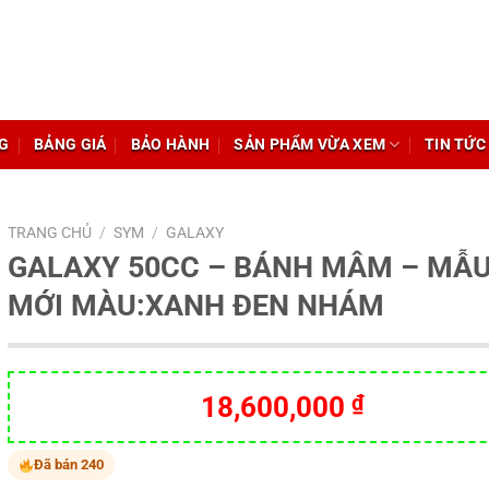
G
BẢNG GIÁ
BẢO HÀNH
SẢN PHẨM VỪA XEM
TIN TỨC
TRANG CHỦ
/
SYM
/
GALAXY
GALAXY 50CC – BÁNH MÂM – MẪ
MỚI MÀU:XANH ĐEN NHÁM
18,600,000
₫
Đã bán 240