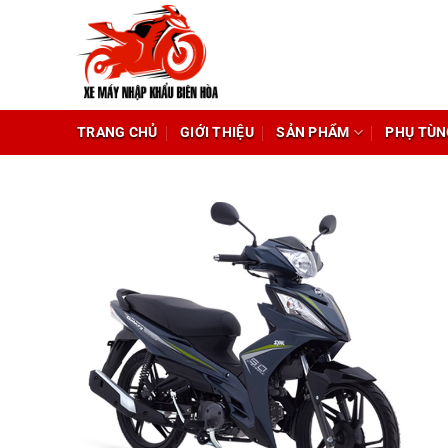
Chuyển
đến
nội
dung
TRANG CHỦ
GIỚI THIỆU
SẢN PHẨM
PHỤ TÙN