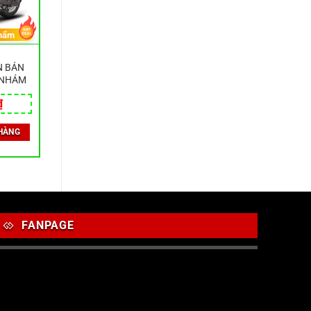
hẩm
N BẢN
 NHÁM
₫
HÀNG
FANPAGE