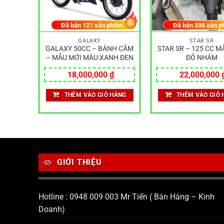
hẩm
Đã bán
121
sản phẩm
Đã bán
336
sản p
GALAXY
STAR SR
N BẢN
GALAXY 50CC – BÁNH CĂM
STAR SR – 125 CC M
ĐỎ
– MẪU MỚI MÀU:XANH ĐEN
ĐỎ NHÁM
₫
18,000,000
₫
22,000,000
HÀNG
THÊM VÀO GIỎ HÀNG
THÊM VÀO GIỎ 
GIỚI THIỆU
Hotline : 0948 009 003 Mr Tiến ( Bán Hàng – Kinh
Doanh)