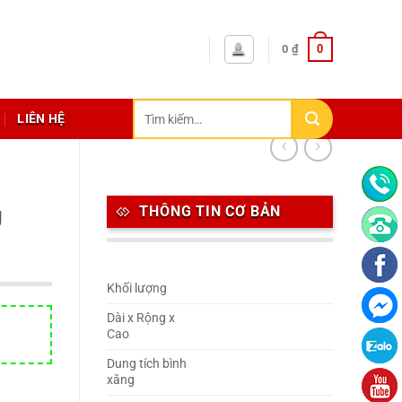
0
0
₫
Tìm
LIÊN HỆ
kiếm:
THÔNG TIN CƠ BẢN
U
Khối lượng
Dài x Rộng x
Cao
Dung tích bình
xăng