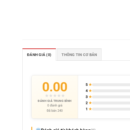
ĐÁNH GIÁ (0)
THÔNG TIN CƠ BẢN
0.00
5
★
4
★
★
★
★
★
★
3
★
ĐÁNH GIÁ TRUNG BÌNH
2
★
0 đánh giá
1
★
Đã bán 240