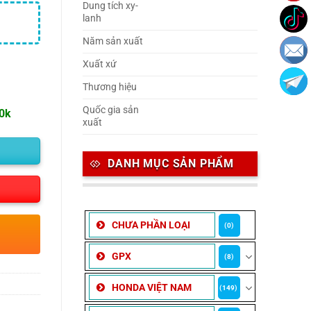
Dung tích xy-
lanh
Năm sản xuất
Xuất xứ
Thương hiệu
Quốc gia sản
00k
xuất
DANH MỤC SẢN PHẨM
CHƯA PHẦN LOẠI
(0)
GPX
(8)
HONDA VIỆT NAM
(149)