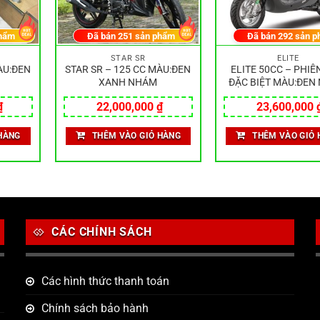
hẩm
Đã bán
251
sản phẩm
Đã bán
292
sản p
STAR SR
ELITE
ÀU:ĐEN
STAR SR – 125 CC MÀU:ĐEN
ELITE 50CC – PHIÊ
XANH NHÁM
ĐẶC BIỆT MÀU:ĐEN
₫
22,000,000
₫
23,600,000
HÀNG
THÊM VÀO GIỎ HÀNG
THÊM VÀO GIỎ 
CÁC CHÍNH SÁCH
Các hình thức thanh toán
Chính sách bảo hành