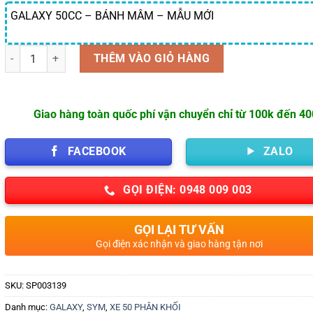
GALAXY 50CC – BÁNH MÂM – MẪU MỚI
Số lượng
THÊM VÀO GIỎ HÀNG
Giao hàng toàn quốc phí vận chuyển chỉ từ 100k đến 4
FACEBOOK
ZALO
GỌI ĐIỆN: 0948 009 003
GỌI LẠI TƯ VẤN
Gọi điện xác nhận và giao hàng tận nơi
SKU:
SP003139
Danh mục:
GALAXY
,
SYM
,
XE 50 PHÂN KHỐI