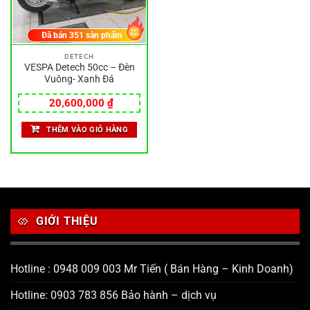
Đã bán
351
sản phẩm
DETECH
VESPA Detech 50cc – Đèn
Vuông- Xanh Đá
20,600,000
₫
THÊM VÀO GIỎ HÀNG
GIỚI THIỆU
Hotline : 0948 009 003 Mr Tiến ( Bán Hàng – Kinh Doanh)
Hotline: 0903 783 856 Bảo hành – dịch vụ