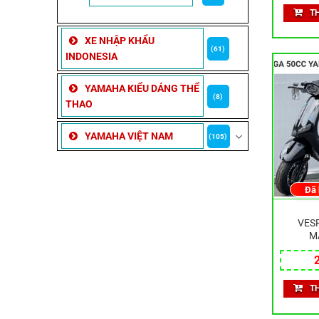
T
XE NHẬP KHẨU
(61)
INDONESIA
YAMAHA KIỂU DÁNG THỂ
(8)
THAO
YAMAHA VIỆT NAM
(105)
Đã
VESP
M
T