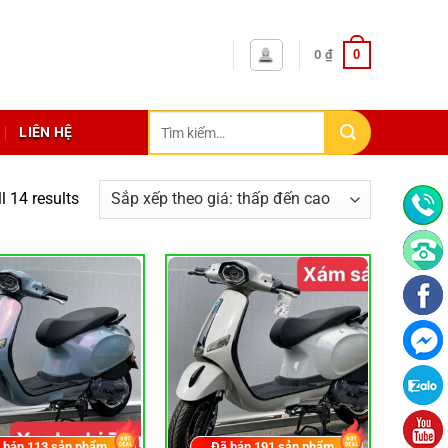
0
0
₫
Tìm
LIÊN HỆ
kiếm:
l 14 results
 bán
113
sản phẩm
Đã bán
191
sản phẩm