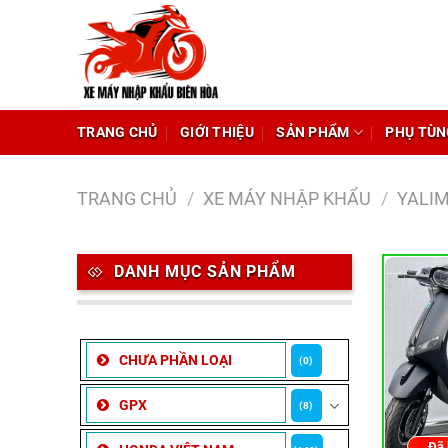
Chuyển
đến
nội
dung
TRANG CHỦ
GIỚI THIỆU
SẢN PHẨM
PHỤ TÙN
TRANG CHỦ
/
XE MÁY NHẬP KHẨU
/
YALI
DANH MỤC SẢN PHẨM
CHƯA PHẦN LOẠI
(0)
GPX
(8)
Đã