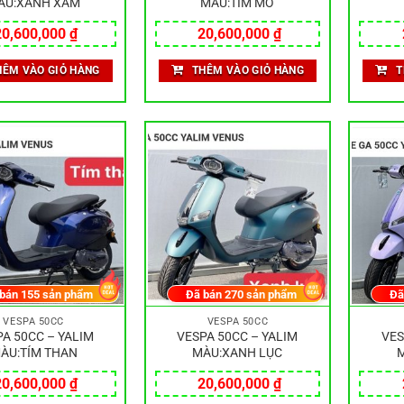
ÀU:XANH XÁM
MÀU:TÍM MỜ
20,600,000
₫
20,600,000
₫
HÊM VÀO GIỎ HÀNG
THÊM VÀO GIỎ HÀNG
T
 bán
155
sản phẩm
Đã bán
270
sản phẩm
Đã
VESPA 50CC
VESPA 50CC
A 50CC – YALIM
VESPA 50CC – YALIM
VES
ÀU:TÍM THAN
MÀU:XANH LỤC
M
20,600,000
₫
20,600,000
₫