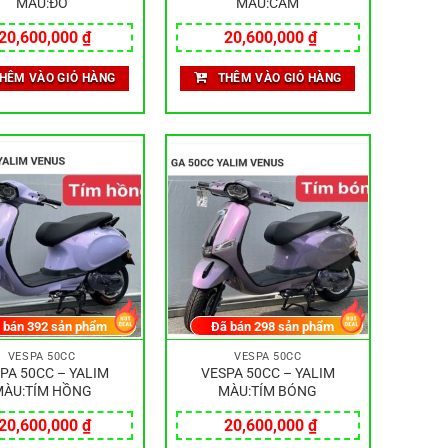
MÀU:ĐỎ
MÀU:CAM
20,600,000
₫
20,600,000
₫
HÊM VÀO GIỎ HÀNG
THÊM VÀO GIỎ HÀNG
 bán
392
sản phẩm
Đã bán
298
sản phẩm
VESPA 50CC
VESPA 50CC
PA 50CC – YALIM
VESPA 50CC – YALIM
ÀU:TÍM HỒNG
MÀU:TÍM BÓNG
20,600,000
₫
20,600,000
₫