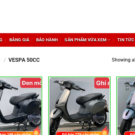
G
BẢNG GIÁ
BẢO HÀNH
SẢN PHẨM VỪA XEM
TIN TỨC
M
/
VESPA 50CC
Showing al
 bán
198
sản phẩm
Đã bán
279
sản phẩm
Đã