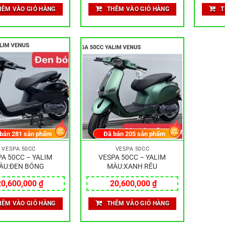
HÊM VÀO GIỎ HÀNG
THÊM VÀO GIỎ HÀNG
T
 bán
281
sản phẩm
Đã bán
205
sản phẩm
VESPA 50CC
VESPA 50CC
A 50CC – YALIM
VESPA 50CC – YALIM
ÀU:ĐEN BÓNG
MÀU:XANH RÊU
20,600,000
₫
20,600,000
₫
HÊM VÀO GIỎ HÀNG
THÊM VÀO GIỎ HÀNG