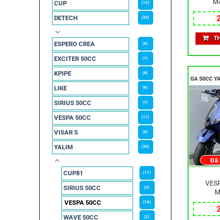
M
CUP
(12)
DETECH
(33)
T
ESPERO CREA
(6)
EXCITER 50CC
(1)
KPIPE
(4)
LIKE
(9)
SIRIUS 50CC
(7)
VESPA 50CC
(17)
VISAR S
(6)
YALIM
(30)
Đã
CUP81
(11)
VESP
SIRIUS 50CC
(3)
M
VESPA 50CC
(14)
WAVE 50CC
(2)