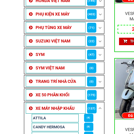
HONDA VIỆT NAM
(149)
VESP
PHỤ KIỆN XE MÁY
(403)
M
PHỤ TÙNG XE MÁY
(71)
SUZUKI VIỆT NAM
T
(22)
SYM
(47)
SYM VIỆT NAM
(0)
TRANG TRÍ NHÀ CỬA
(0)
XE 50 PHÂN KHỐI
(175)
XE MÁY NHẬP KHẨU
(137)
Đã
ATTILA
(4)
CANDY HERMOSA
(8)
VESP