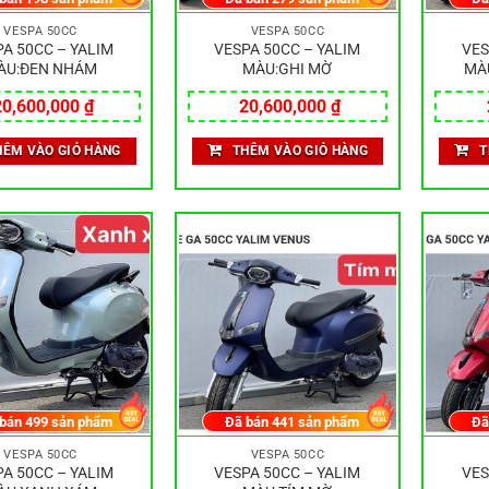
VESPA 50CC
VESPA 50CC
A 50CC – YALIM
VESPA 50CC – YALIM
VES
ÀU:ĐEN NHÁM
MÀU:GHI MỜ
MÀ
20,600,000
₫
20,600,000
₫
HÊM VÀO GIỎ HÀNG
THÊM VÀO GIỎ HÀNG
T
 bán
499
sản phẩm
Đã bán
441
sản phẩm
Đã
VESPA 50CC
VESPA 50CC
A 50CC – YALIM
VESPA 50CC – YALIM
VES