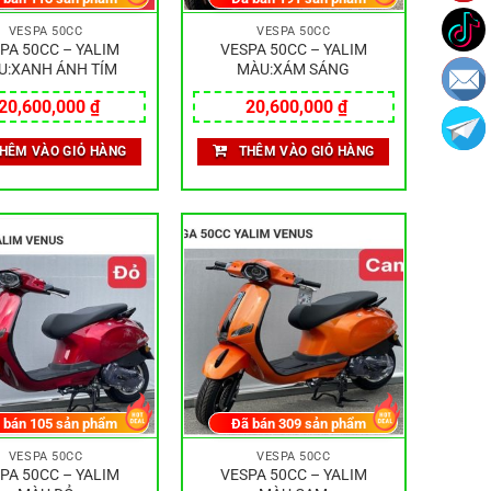
VESPA 50CC
VESPA 50CC
PA 50CC – YALIM
VESPA 50CC – YALIM
U:XANH ÁNH TÍM
MÀU:XÁM SÁNG
20,600,000
₫
20,600,000
₫
HÊM VÀO GIỎ HÀNG
THÊM VÀO GIỎ HÀNG
 bán
105
sản phẩm
Đã bán
309
sản phẩm
VESPA 50CC
VESPA 50CC
PA 50CC – YALIM
VESPA 50CC – YALIM