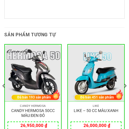
SẢN PHẨM TƯƠNG TỰ
Đã bán
193
sản phẩm
Đã bán
451
sản phẩm
CANDY HERMOSA
LIKE
CANDY HERMOSA 50CC
LIKE – 50 CC MÀU:XANH
MÀU:ĐEN ĐỎ
26,950,000
₫
26,000,000
₫