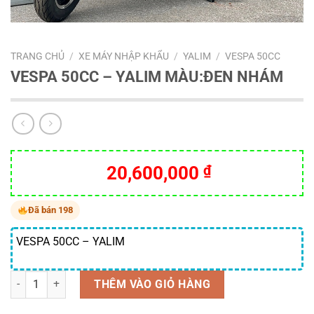
TRANG CHỦ
/
XE MÁY NHẬP KHẨU
/
YALIM
/
VESPA 50CC
VESPA 50CC – YALIM MÀU:ĐEN NHÁM
20,600,000
₫
Đã bán 198
VESPA 50CC – YALIM
Số lượng
THÊM VÀO GIỎ HÀNG