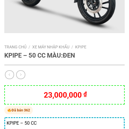
TRANG CHỦ
/
XE MÁY NHẬP KHẨU
/
KPIPE
KPIPE – 50 CC MÀU:ĐEN
23,000,000
₫
Đã bán 362
KPIPE – 50 CC