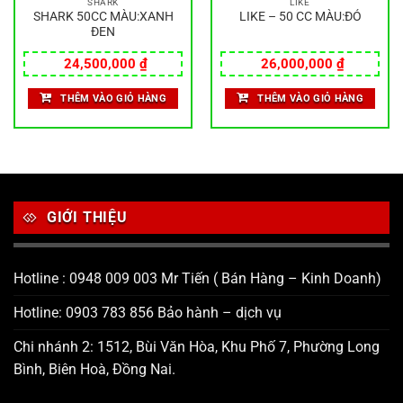
SHARK
LIKE
SHARK 50CC MÀU:XANH
LIKE – 50 CC MÀU:ĐỎ
ĐEN
24,500,000
₫
26,000,000
₫
THÊM VÀO GIỎ HÀNG
THÊM VÀO GIỎ HÀNG
GIỚI THIỆU
Hotline : 0948 009 003 Mr Tiến ( Bán Hàng – Kinh Doanh)
Hotline: 0903 783 856 Bảo hành – dịch vụ
Chi nhánh 2: 1512, Bùi Văn Hòa, Khu Phố 7, Phường Long
Bình, Biên Hoà, Đồng Nai.