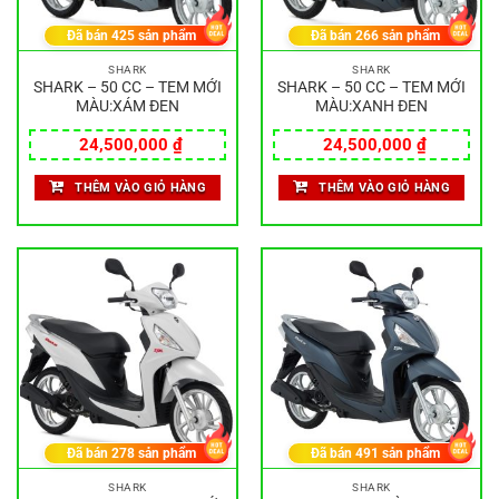
Đã bán
425
sản phẩm
Đã bán
266
sản phẩm
SHARK
SHARK
SHARK – 50 CC – TEM MỚI
SHARK – 50 CC – TEM MỚI
MÀU:XÁM ĐEN
MÀU:XANH ĐEN
24,500,000
₫
24,500,000
₫
THÊM VÀO GIỎ HÀNG
THÊM VÀO GIỎ HÀNG
Đã bán
278
sản phẩm
Đã bán
491
sản phẩm
SHARK
SHARK