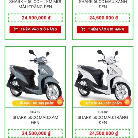
SHARK – 50 CC – TEM MỚI
SHARK 50CC MÀU:XANH
MÀU:TRẮNG ĐEN
ĐEN
24,500,000
₫
24,500,000
₫
THÊM VÀO GIỎ HÀNG
THÊM VÀO GIỎ HÀNG
Đã bán
100
sản phẩm
Đã bán
443
sản phẩm
SHARK
SHARK
SHARK 50CC MÀU:XÁM
SHARK 50CC MÀU:TRẮNG
ĐEN
ĐEN
24,500,000
₫
24,500,000
₫