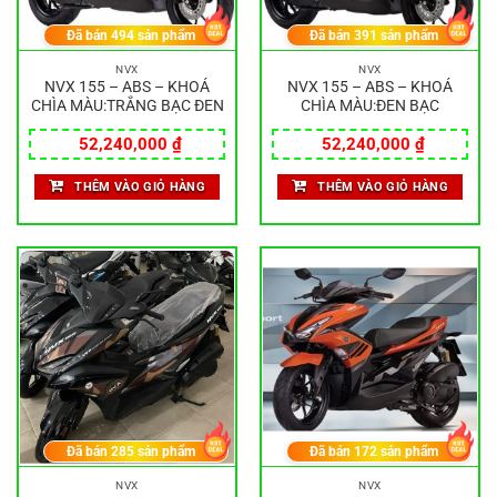
Đã bán
494
sản phẩm
Đã bán
391
sản phẩm
NVX
NVX
NVX 155 – ABS – KHOÁ
NVX 155 – ABS – KHOÁ
CHÌA MÀU:TRẮNG BẠC ĐEN
CHÌA MÀU:ĐEN BẠC
52,240,000
₫
52,240,000
₫
THÊM VÀO GIỎ HÀNG
THÊM VÀO GIỎ HÀNG
Đã bán
285
sản phẩm
Đã bán
172
sản phẩm
NVX
NVX