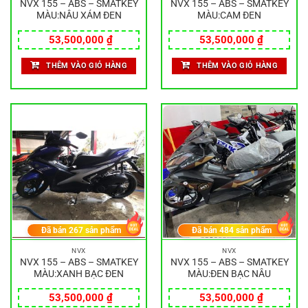
NVX 155 – ABS – SMATKEY
NVX 155 – ABS – SMATKEY
MÀU:NÂU XÁM ĐEN
MÀU:CAM ĐEN
53,500,000
₫
53,500,000
₫
THÊM VÀO GIỎ HÀNG
THÊM VÀO GIỎ HÀNG
Đã bán
267
sản phẩm
Đã bán
484
sản phẩm
NVX
NVX
NVX 155 – ABS – SMATKEY
NVX 155 – ABS – SMATKEY
MÀU:XANH BẠC ĐEN
MÀU:ĐEN BẠC NÂU
53,500,000
₫
53,500,000
₫