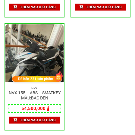
THÊM VÀO GIỎ HÀNG
THÊM VÀO GIỎ HÀNG
Đã bán
231
sản phẩm
NVX
NVX 155 – ABS – SMATKEY
MÀU:BẠC ĐEN
54,500,000
₫
THÊM VÀO GIỎ HÀNG