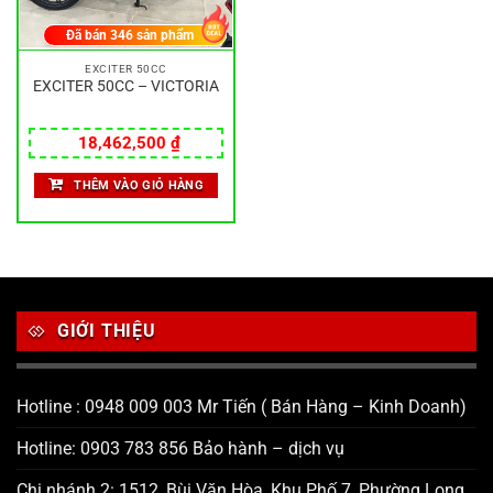
Đã bán
346
sản phẩm
EXCITER 50CC
EXCITER 50CC – VICTORIA
18,462,500
₫
THÊM VÀO GIỎ HÀNG
GIỚI THIỆU
Hotline : 0948 009 003 Mr Tiến ( Bán Hàng – Kinh Doanh)
Hotline: 0903 783 856 Bảo hành – dịch vụ
Chi nhánh 2: 1512, Bùi Văn Hòa, Khu Phố 7, Phường Long