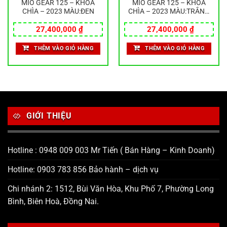
MIO GEAR 125 – KHOÁ
MIO GEAR 125 – KHOÁ
CHÌA – 2023 MÀU:ĐEN
CHÌA – 2023 MÀU:TRẮNG
XANH
27,400,000
₫
27,400,000
₫
THÊM VÀO GIỎ HÀNG
THÊM VÀO GIỎ HÀNG
GIỚI THIỆU
Hotline : 0948 009 003 Mr Tiến ( Bán Hàng – Kinh Doanh)
Hotline: 0903 783 856 Bảo hành – dịch vụ
Chi nhánh 2: 1512, Bùi Văn Hòa, Khu Phố 7, Phường Long
Bình, Biên Hoà, Đồng Nai.