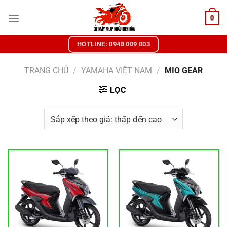
Chuyển
0
đến
nội
dung
HOTLINE: 0948 009 003
TRANG CHỦ
/
YAMAHA VIỆT NAM
/
MIO GEAR
LỌC