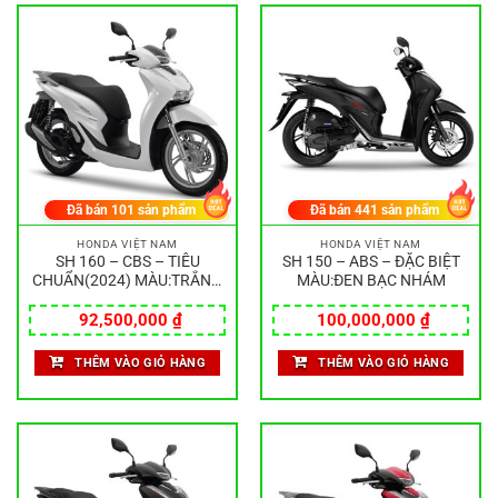
Đã bán
101
sản phẩm
Đã bán
441
sản phẩm
HONDA VIỆT NAM
HONDA VIỆT NAM
SH 160 – CBS – TIÊU
SH 150 – ABS – ĐẶC BIỆT
CHUẨN(2024) MÀU:TRẮNG
MÀU:ĐEN BẠC NHÁM
ĐEN
92,500,000
₫
100,000,000
₫
THÊM VÀO GIỎ HÀNG
THÊM VÀO GIỎ HÀNG