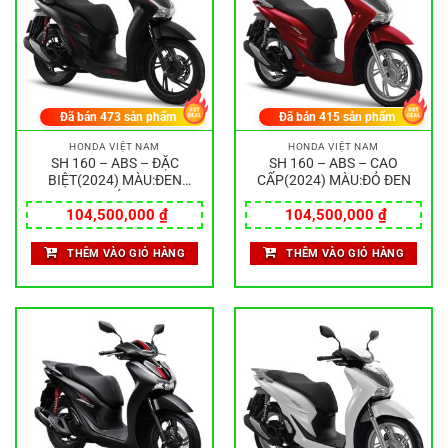
Đã bán
473
sản phẩm
Đã bán
415
sản phẩm
HONDA VIỆT NAM
HONDA VIỆT NAM
SH 160 – ABS – ĐẶC
SH 160 – ABS – CAO
BIỆT(2024) MÀU:ĐEN
CẤP(2024) MÀU:ĐỎ ĐEN
NHÁM
104,500,000
₫
104,500,000
₫
THÊM VÀO GIỎ HÀNG
THÊM VÀO GIỎ HÀNG