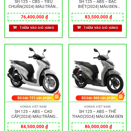
SH 125 – CBS – TIÊU
SH 125 – ABS – ĐẶC
CHUẨN(2024) MÀU:TRẮNG
BIỆT(2024) MÀU:ĐEN
ĐEN
NHÁM
76,400,000
₫
83,500,000
₫
THÊM VÀO GIỎ HÀNG
THÊM VÀO GIỎ HÀNG
Đã bán
151
sản phẩm
Đã bán
466
sản phẩm
HONDA VIỆT NAM
HONDA VIỆT NAM
SH 125 – ABS – CAO
SH 125 – ABS – THỂ
CẤP(2024) MÀU:TRẮNG
THAO(2024) MÀU:XÁM ĐEN
ĐEN
84,500,000
₫
86,000,000
₫