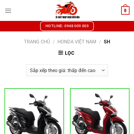
Chuyển
0
đến
nội
dung
HOTLINE: 0948 009 003
TRANG CHỦ
/
HONDA VIỆT NAM
/
SH
LỌC