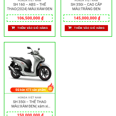
HONDA VIỆT NAM
HONDA VIỆT NAM
SH 160 – ABS – THỂ
SH 350i – CAO CẤP
THAO(2024) MÀU:XÁM ĐEN
MÀU:TRẮNG ĐEN
106,500,000
₫
145,000,000
₫
THÊM VÀO GIỎ HÀNG
THÊM VÀO GIỎ HÀNG
Đã bán
473
sản phẩm
HONDA VIỆT NAM
SH 350i – THỂ THAO
MÀU:XÁM ĐEN( xám xi
măng )
150,000,000
₫