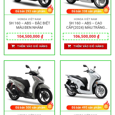
Đã bán
293
sản phẩm
Đã bán
338
sản phẩm
HONDA VIỆT NAM
HONDA VIỆT NAM
SH 160 – ABS – ĐẶC BIỆT
SH 160 – ABS – CAO
MÀU:ĐEN NHÁM
CẤP(2024) MÀU:TRẮNG
ĐEN
104,500,000
₫
106,500,000
₫
THÊM VÀO GIỎ HÀNG
THÊM VÀO GIỎ HÀNG
Đã bán
500
sản phẩm
Đã bán
495
sản phẩm