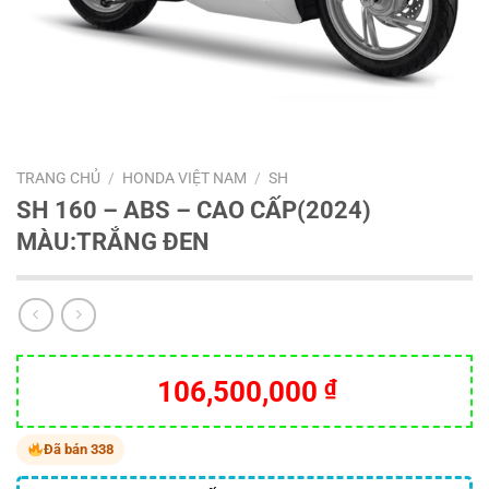
TRANG CHỦ
/
HONDA VIỆT NAM
/
SH
SH 160 – ABS – CAO CẤP(2024)
MÀU:TRẮNG ĐEN
106,500,000
₫
Đã bán 338