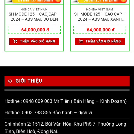
Đã bán
157
sản phẩm
Đã bán
231
sản phẩm
HONDA VIỆT NAM
HONDA VIỆT NAM
SH MODE 125 – CAO CẤP –
SH MODE 125 – CAO CẤP –
2024 – ABS MÀU:ĐỎ ĐEN
2024 – ABS MÀU:XANH
ĐEN
64,000,000
₫
64,000,000
₫
THÊM VÀO GIỎ HÀNG
THÊM VÀO GIỎ HÀNG
GIỚI THIỆU
Hotline : 0948 009 003 Mr Tiến ( Bán Hàng – Kinh Doanh)
Hotline: 0903 783 856 Bảo hành – dịch vụ
Chi nhánh 2: 1512, Bùi Văn Hòa, Khu Phố 7, Phường Long
Bình, Biên Hoà, Đồng Nai.