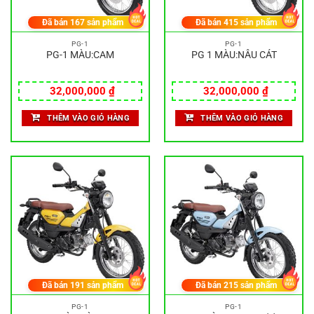
Đã bán
167
sản phẩm
Đã bán
415
sản phẩm
PG-1
PG-1
PG-1 MÀU:CAM
PG 1 MÀU:NÂU CÁT
32,000,000
₫
32,000,000
₫
THÊM VÀO GIỎ HÀNG
THÊM VÀO GIỎ HÀNG
Đã bán
191
sản phẩm
Đã bán
215
sản phẩm
PG-1
PG-1