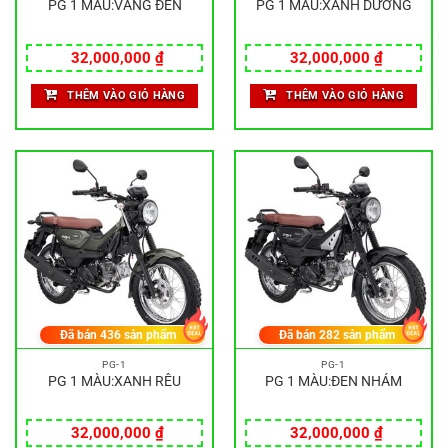
PG 1 MÀU:VÀNG ĐEN
PG 1 MÀU:XANH DƯƠNG
32,000,000
₫
32,000,000
₫
THÊM VÀO GIỎ HÀNG
THÊM VÀO GIỎ HÀNG
Đã bán
436
sản phẩm
Đã bán
282
sản phẩm
PG-1
PG-1
PG 1 MÀU:XANH RÊU
PG 1 MÀU:ĐEN NHÁM
32,000,000
₫
32,000,000
₫