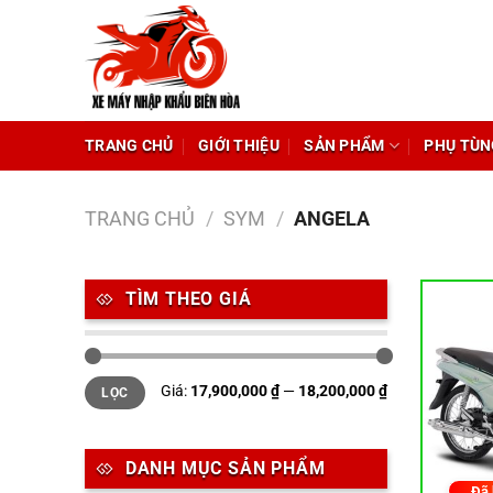
Chuyển
đến
nội
dung
TRANG CHỦ
GIỚI THIỆU
SẢN PHẨM
PHỤ TÙN
TRANG CHỦ
/
SYM
/
ANGELA
TÌM THEO GIÁ
Giá
Giá
Giá:
17,900,000 ₫
—
18,200,000 ₫
LỌC
tối
tối
thiểu
đa
DANH MỤC SẢN PHẨM
Đã