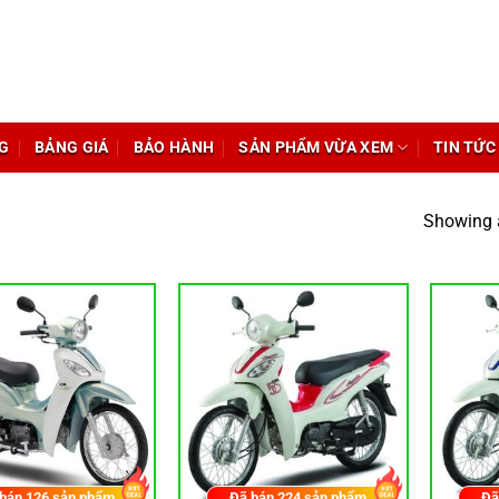
G
BẢNG GIÁ
BẢO HÀNH
SẢN PHẨM VỪA XEM
TIN TỨC
Showing a
 bán
126
sản phẩm
Đã bán
224
sản phẩm
Đã