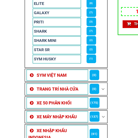
ELITE
(8)
GALAXY
(7)
PRITI
(3)
T
SHARK
(7)
SHARK MINI
(2)
STAR SR
(2)
SYM HUSKY
(1)
SYM VIỆT NAM
(0)
TRANG TRÍ NHÀ CỬA
(0)
XE 50 PHÂN KHỐI
(175)
XE MÁY NHẬP KHẨU
(137)
XE NHẬP KHẨU
(61)
INDONESIA