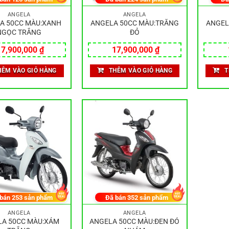
ANGELA
ANGELA
A 50CC MÀU:XANH
ANGELA 50CC MÀU:TRẮNG
ANGEL
NGỌC TRẮNG
ĐỎ
17,900,000
₫
17,900,000
₫
HÊM VÀO GIỎ HÀNG
THÊM VÀO GIỎ HÀNG
T
 bán
253
sản phẩm
Đã bán
352
sản phẩm
ANGELA
ANGELA
A 50CC MÀU:XÁM
ANGELA 50CC MÀU:ĐEN ĐỎ