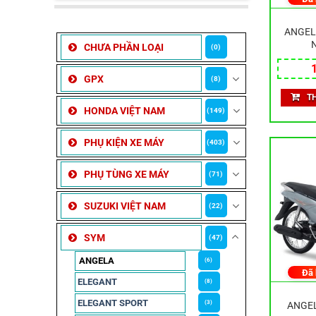
ANGEL
CHƯA PHẦN LOẠI
(0)
GPX
(8)
T
HONDA VIỆT NAM
(149)
PHỤ KIỆN XE MÁY
(403)
PHỤ TÙNG XE MÁY
(71)
SUZUKI VIỆT NAM
(22)
SYM
(47)
ANGELA
(6)
Đã
ELEGANT
(8)
ELEGANT SPORT
(3)
ANGEL