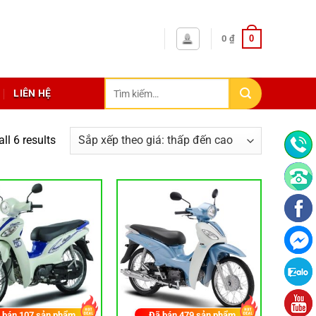
0
0
₫
Tìm
LIÊN HỆ
kiếm:
ll 6 results
 bán
107
sản phẩm
Đã bán
479
sản phẩm