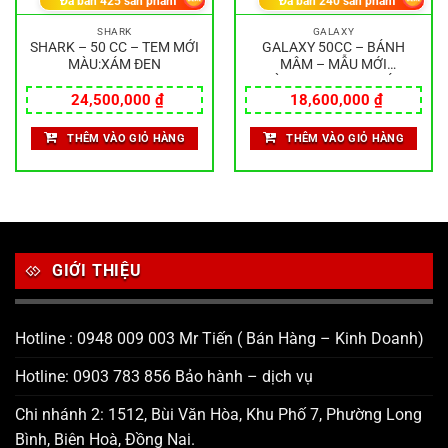
Đã bán
425
sản phẩm
Đã bán
240
sản phẩm
SHARK
GALAXY
SHARK – 50 CC – TEM MỚI
GALAXY 50CC – BÁNH
MÀU:XÁM ĐEN
MÂM – MẪU MỚI
MÀU:XANH ĐEN NHÁM
24,500,000
₫
18,600,000
₫
THÊM VÀO GIỎ HÀNG
THÊM VÀO GIỎ HÀNG
GIỚI THIỆU
Hotline : 0948 009 003 Mr Tiến ( Bán Hàng – Kinh Doanh)
Hotline: 0903 783 856 Bảo hành – dịch vụ
Chi nhánh 2: 1512, Bùi Văn Hòa, Khu Phố 7, Phường Long
Bình, Biên Hoà, Đồng Nai.