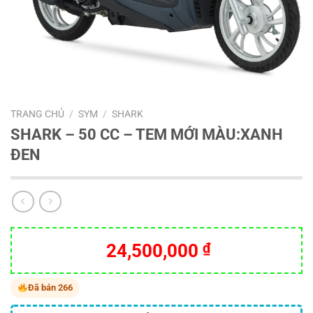
TRANG CHỦ
/
SYM
/
SHARK
SHARK – 50 CC – TEM MỚI MÀU:XANH
ĐEN
24,500,000
₫
Đã bán 266