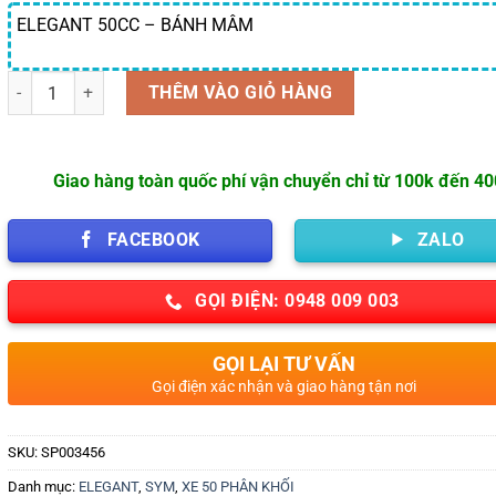
ELEGANT 50CC – BÁNH MÂM
Số lượng
THÊM VÀO GIỎ HÀNG
Giao hàng toàn quốc phí vận chuyển chỉ từ 100k đến 4
FACEBOOK
ZALO
GỌI ĐIỆN: 0948 009 003
GỌI LẠI TƯ VẤN
Gọi điện xác nhận và giao hàng tận nơi
SKU:
SP003456
Danh mục:
ELEGANT
,
SYM
,
XE 50 PHÂN KHỐI