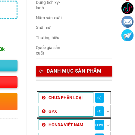
Dung tích xy-
lanh
Năm sản xuất
Xuất xứ
Thương hiệu
Quốc gia sản
00k
xuất
DANH MỤC SẢN PHẨM
CHƯA PHẦN LOẠI
(0)
GPX
(8)
HONDA VIỆT NAM
(149)