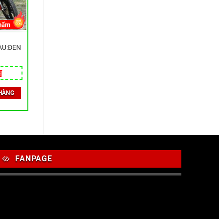
hẩm
ÀU:ĐEN
₫
HÀNG
FANPAGE