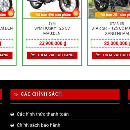
hẩm
Đã bán
496
sản phẩm
Đã bán
251
sản p
SYM
STAR SR
ÁM ĐEN
SYM HUSKY 125 CC
STAR SR – 125 CC M
MÀU:ĐEN
XANH NHÁM
₫
33,900,000
₫
22,000,000
HÀNG
THÊM VÀO GIỎ HÀNG
THÊM VÀO GIỎ 
CÁC CHÍNH SÁCH
Các hình thức thanh toán
Chính sách bảo hành