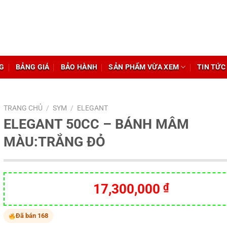
G
BẢNG GIÁ
BẢO HÀNH
SẢN PHẨM VỪA XEM
TIN TỨC
TRANG CHỦ
/
SYM
/
ELEGANT
ELEGANT 50CC – BÁNH MÂM
MÀU:TRẮNG ĐỎ
17,300,000
₫
Đã bán 168