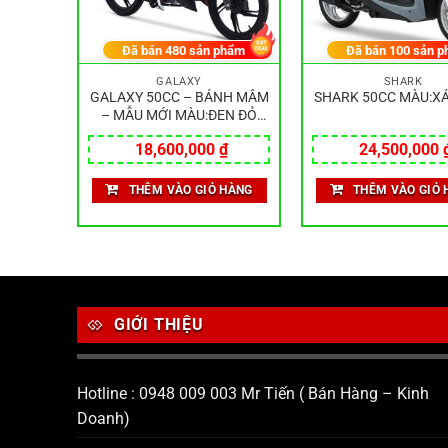
hẩm
Đã bán
480
sản phẩm
Đã bán
100
sản p
GALAXY
SHARK
:XANH
GALAXY 50CC – BÁNH MÂM
SHARK 50CC MÀU:X
– MẪU MỚI MÀU:ĐEN ĐỎ
NHÁM
₫
18,600,000
₫
24,500,000
HÀNG
THÊM VÀO GIỎ HÀNG
THÊM VÀO GIỎ 
GIỚI THIỆU
Hotline : 0948 009 003 Mr Tiến ( Bán Hàng – Kinh
Doanh)