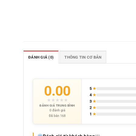
ĐÁNH GIÁ (0)
THÔNG TIN CƠ BẢN
0.00
5
★
4
★
★
★
★
★
★
3
★
ĐÁNH GIÁ TRUNG BÌNH
2
★
0 đánh giá
1
★
Đã bán 168