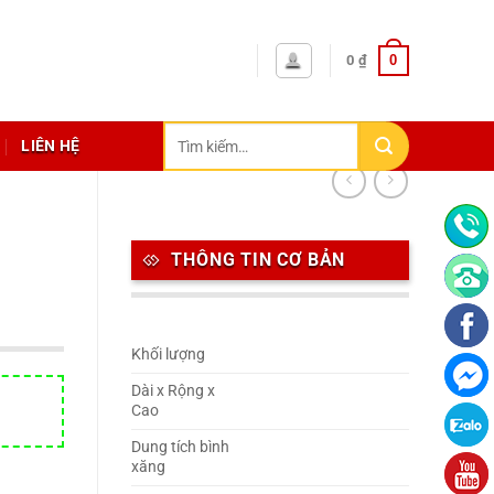
0
0
₫
Tìm
LIÊN HỆ
kiếm:
THÔNG TIN CƠ BẢN
Khối lượng
Dài x Rộng x
Cao
Dung tích bình
xăng