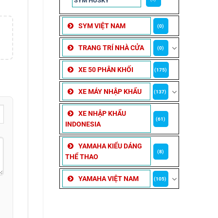
SYM HUSKY
SYM VIỆT NAM
(0)
TRANG TRÍ NHÀ CỬA
(0)
XE 50 PHÂN KHỐI
(175)
XE MÁY NHẬP KHẨU
(137)
XE NHẬP KHẨU
(61)
INDONESIA
YAMAHA KIỂU DÁNG
(8)
THỂ THAO
YAMAHA VIỆT NAM
(105)