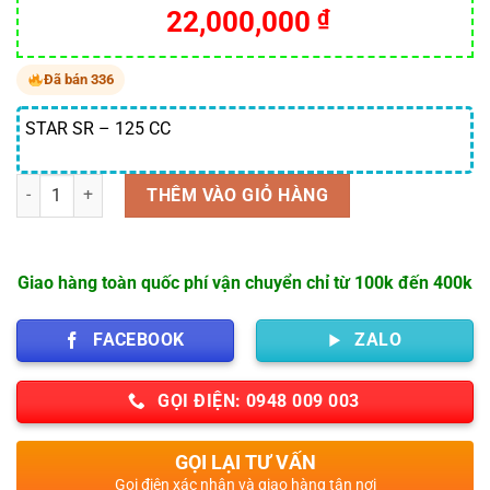
22,000,000
₫
Đã bán 336
STAR SR – 125 CC
Số lượng
THÊM VÀO GIỎ HÀNG
Giao hàng toàn quốc phí vận chuyển chỉ từ 100k đến 400k
FACEBOOK
ZALO
GỌI ĐIỆN: 0948 009 003
GỌI LẠI TƯ VẤN
Gọi điện xác nhận và giao hàng tận nơi