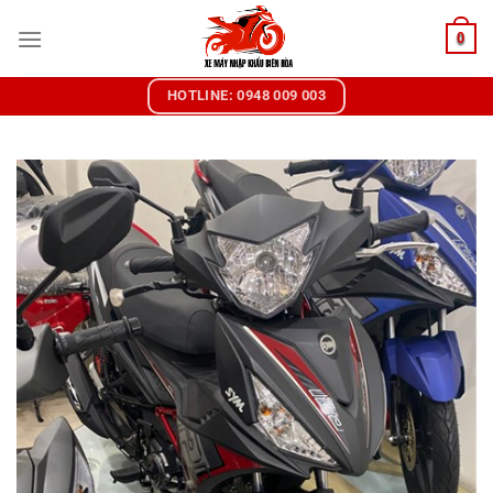
Chuyển
0
đến
nội
dung
HOTLINE: 0948 009 003