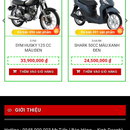
Đã bán
496
sản phẩm
Đã bán
491
sản phẩm
SYM
SHARK
SYM HUSKY 125 CC
SHARK 50CC MÀU:XANH
MÀU:ĐEN
ĐEN
33,900,000
₫
24,500,000
₫
THÊM VÀO GIỎ HÀNG
THÊM VÀO GIỎ HÀNG
GIỚI THIỆU