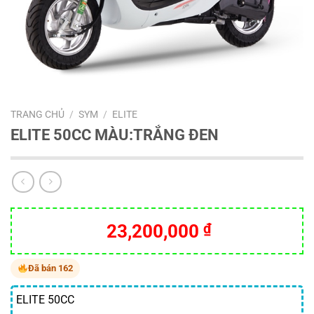
TRANG CHỦ
/
SYM
/
ELITE
ELITE 50CC MÀU:TRẮNG ĐEN
23,200,000
₫
Đã bán 162
ELITE 50CC