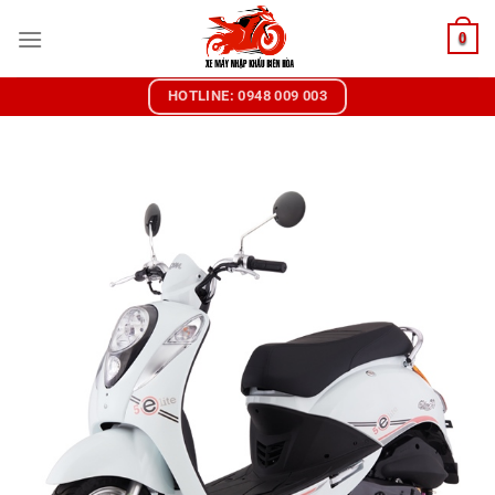
Chuyển
0
đến
nội
dung
HOTLINE: 0948 009 003