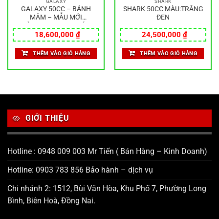
GALAXY
SHARK
GALAXY 50CC – BÁNH
SHARK 50CC MÀU:TRẮNG
MÂM – MẪU MỚI
ĐEN
MÀU:XANH ĐEN NHÁM
18,600,000
₫
24,500,000
₫
THÊM VÀO GIỎ HÀNG
THÊM VÀO GIỎ HÀNG
GIỚI THIỆU
Hotline : 0948 009 003 Mr Tiến ( Bán Hàng – Kinh Doanh)
Hotline: 0903 783 856 Bảo hành – dịch vụ
Chi nhánh 2: 1512, Bùi Văn Hòa, Khu Phố 7, Phường Long
Bình, Biên Hoà, Đồng Nai.