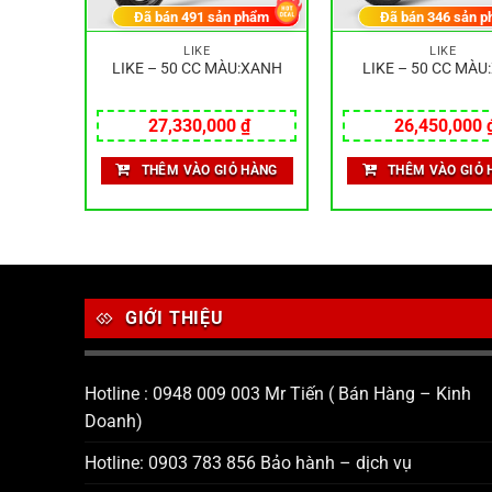
hẩm
Đã bán
491
sản phẩm
Đã bán
346
sản p
LIKE
LIKE
:XANH
LIKE – 50 CC MÀU:XANH
LIKE – 50 CC MÀU
₫
27,330,000
₫
26,450,000
HÀNG
THÊM VÀO GIỎ HÀNG
THÊM VÀO GIỎ 
GIỚI THIỆU
Hotline : 0948 009 003 Mr Tiến ( Bán Hàng – Kinh
Doanh)
Hotline: 0903 783 856 Bảo hành – dịch vụ