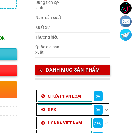
Dung tích xy-
lanh
Năm sản xuất
Xuất xứ
Thương hiệu
00k
Quốc gia sản
xuất
DANH MỤC SẢN PHẨM
CHƯA PHẦN LOẠI
(0)
GPX
(8)
HONDA VIỆT NAM
(149)