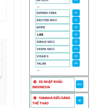
DETECH
ESPERO CREA
(6)
EXCITER 50CC
(1)
KPIPE
(4)
LIKE
(9)
SIRIUS 50CC
(7)
VESPA 50CC
(17)
VISAR S
(6)
YALIM
(30)
XE NHẬP KHẨU
(61)
INDONESIA
YAMAHA KIỂU DÁNG
(8)
THỂ THAO