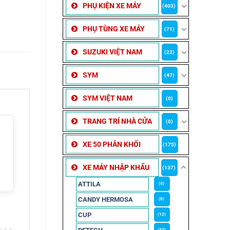
PHỤ KIỆN XE MÁY
(403)
PHỤ TÙNG XE MÁY
(71)
SUZUKI VIỆT NAM
(22)
SYM
(47)
SYM VIỆT NAM
(0)
TRANG TRÍ NHÀ CỬA
(0)
XE 50 PHÂN KHỐI
(175)
XE MÁY NHẬP KHẨU
(137)
ATTILA
(4)
CANDY HERMOSA
(8)
CUP
(12)
(33)