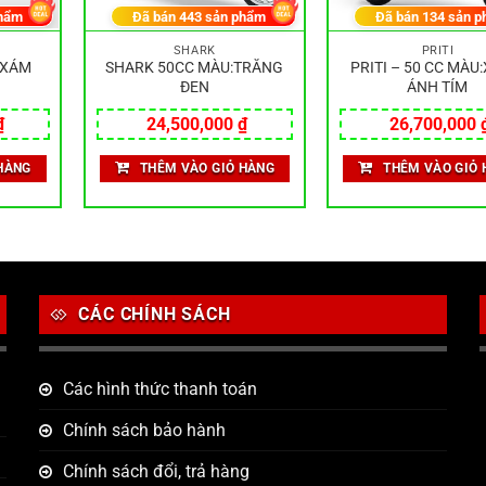
hẩm
Đã bán
443
sản phẩm
Đã bán
134
sản p
SHARK
PRITI
:XÁM
SHARK 50CC MÀU:TRẮNG
PRITI – 50 CC MÀU
ĐEN
ÁNH TÍM
₫
24,500,000
₫
26,700,000
HÀNG
THÊM VÀO GIỎ HÀNG
THÊM VÀO GIỎ 
CÁC CHÍNH SÁCH
Các hình thức thanh toán
Chính sách bảo hành
Chính sách đổi, trả hàng