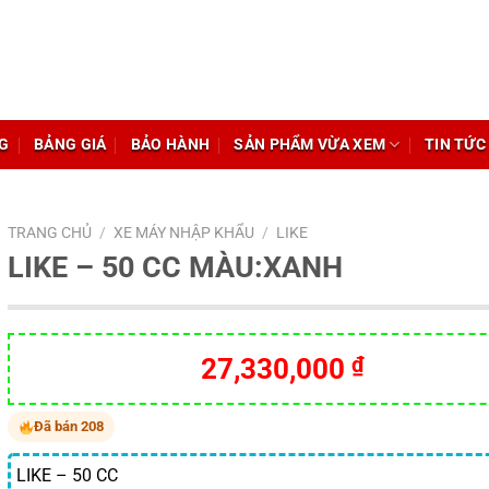
G
BẢNG GIÁ
BẢO HÀNH
SẢN PHẨM VỪA XEM
TIN TỨC
TRANG CHỦ
/
XE MÁY NHẬP KHẨU
/
LIKE
LIKE – 50 CC MÀU:XANH
27,330,000
₫
Đã bán 208
LIKE – 50 CC