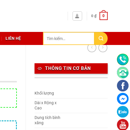
0
0
₫
Tìm
LIÊN HỆ
kiếm:
THÔNG TIN CƠ BẢN
Khối lượng
Dài x Rộng x
Cao
Dung tích bình
xăng