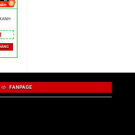
hẩm
:XANH
₫
HÀNG
FANPAGE