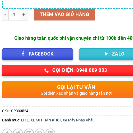
Số lượng
THÊM VÀO GIỎ HÀNG
Giao hàng toàn quốc phí vận chuyển chỉ từ 100k đến 4
FACEBOOK
ZALO
GỌI ĐIỆN: 0948 009 003
GỌI LẠI TƯ VẤN
Gọi điện xác nhận và giao hàng tận nơi
SKU:
SP003524
Danh mục:
LIKE
,
XE 50 PHÂN KHỐI
,
Xe Máy Nhập Khẩu