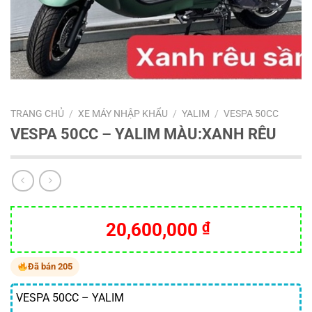
TRANG CHỦ
/
XE MÁY NHẬP KHẨU
/
YALIM
/
VESPA 50CC
VESPA 50CC – YALIM MÀU:XANH RÊU
20,600,000
₫
Đã bán 205
VESPA 50CC – YALIM