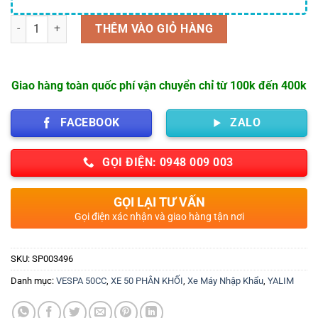
Số lượng
THÊM VÀO GIỎ HÀNG
Giao hàng toàn quốc phí vận chuyển chỉ từ 100k đến 400k
FACEBOOK
ZALO
GỌI ĐIỆN: 0948 009 003
GỌI LẠI TƯ VẤN
Gọi điện xác nhận và giao hàng tận nơi
SKU:
SP003496
Danh mục:
VESPA 50CC
,
XE 50 PHÂN KHỐI
,
Xe Máy Nhập Khẩu
,
YALIM