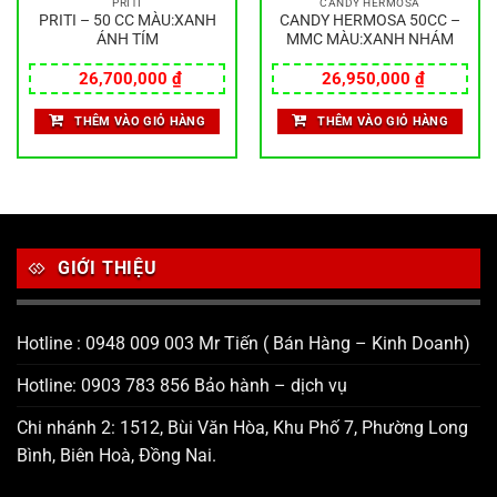
PRITI
CANDY HERMOSA
PRITI – 50 CC MÀU:XANH
CANDY HERMOSA 50CC –
ÁNH TÍM
MMC MÀU:XANH NHÁM
26,700,000
₫
26,950,000
₫
THÊM VÀO GIỎ HÀNG
THÊM VÀO GIỎ HÀNG
GIỚI THIỆU
Hotline : 0948 009 003 Mr Tiến ( Bán Hàng – Kinh Doanh)
Hotline: 0903 783 856 Bảo hành – dịch vụ
Chi nhánh 2: 1512, Bùi Văn Hòa, Khu Phố 7, Phường Long
Bình, Biên Hoà, Đồng Nai.