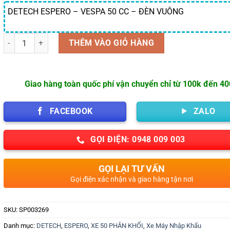
DETECH ESPERO – VESPA 50 CC – ĐÈN VUÔNG
Số lượng
THÊM VÀO GIỎ HÀNG
Giao hàng toàn quốc phí vận chuyển chỉ từ 100k đến 4
FACEBOOK
ZALO
GỌI ĐIỆN: 0948 009 003
GỌI LẠI TƯ VẤN
Gọi điện xác nhận và giao hàng tận nơi
SKU:
SP003269
Danh mục:
DETECH
,
ESPERO
,
XE 50 PHÂN KHỐI
,
Xe Máy Nhập Khẩu