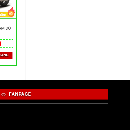
hẩm
XÁM ĐỎ
₫
HÀNG
FANPAGE