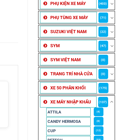
PHỤ KIỆN XE MÁY
(403)
PHỤ TÙNG XE MÁY
(71)
SUZUKI VIỆT NAM
(22)
SYM
(47)
SYM VIỆT NAM
(0)
TRANG TRÍ NHÀ CỬA
(0)
XE 50 PHÂN KHỐI
(175)
XE MÁY NHẬP KHẨU
(137)
ATTILA
(4)
CANDY HERMOSA
(8)
CUP
(12)
(33)