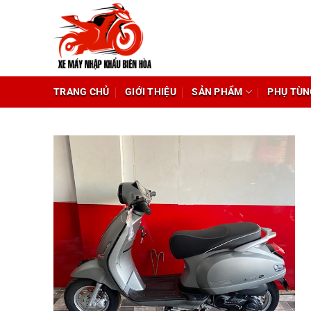
Chuyển
đến
nội
dung
TRANG CHỦ
GIỚI THIỆU
SẢN PHẨM
PHỤ TÙN