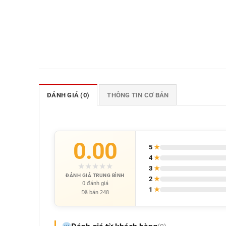
ĐÁNH GIÁ (0)
THÔNG TIN CƠ BẢN
0.00
5
★
4
★
★
★
★
★
★
3
★
ĐÁNH GIÁ TRUNG BÌNH
2
★
0 đánh giá
1
★
Đã bán 248