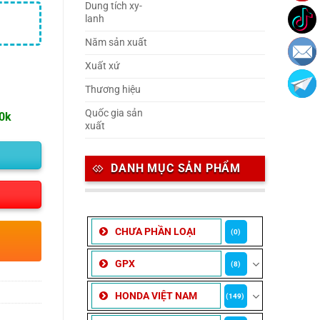
Dung tích xy-
lanh
Năm sản xuất
Xuất xứ
Thương hiệu
Quốc gia sản
00k
xuất
DANH MỤC SẢN PHẨM
CHƯA PHẦN LOẠI
(0)
GPX
(8)
HONDA VIỆT NAM
(149)