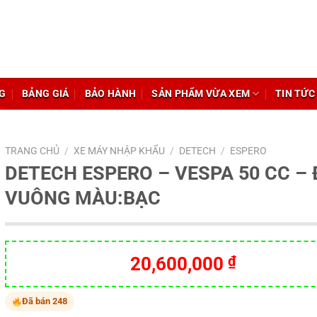
G
BẢNG GIÁ
BẢO HÀNH
SẢN PHẨM VỪA XEM
TIN TỨC
TRANG CHỦ
/
XE MÁY NHẬP KHẨU
/
DETECH
/
ESPERO
DETECH ESPERO – VESPA 50 CC –
VUÔNG MÀU:BẠC
20,600,000
₫
Đã bán 248