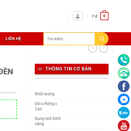
0
0
₫
Tìm
LIÊN HỆ
kiếm:
THÔNG TIN CƠ BẢN
 ĐÈN
Khối lượng
Dài x Rộng x
Cao
Dung tích bình
xăng