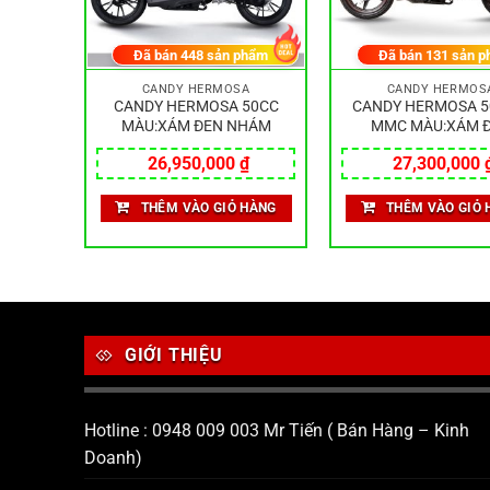
hẩm
Đã bán
448
sản phẩm
Đã bán
131
sản p
CANDY HERMOSA
CANDY HERMOS
:XANH
CANDY HERMOSA 50CC
CANDY HERMOSA 5
MÀU:XÁM ĐEN NHÁM
MMC MÀU:XÁM 
₫
26,950,000
₫
27,300,000
HÀNG
THÊM VÀO GIỎ HÀNG
THÊM VÀO GIỎ 
GIỚI THIỆU
Hotline : 0948 009 003 Mr Tiến ( Bán Hàng – Kinh
Doanh)