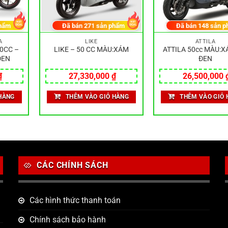
hẩm
Đã bán
271
sản phẩm
Đã bán
148
sản p
A
LIKE
ATTILA
0CC –
LIKE – 50 CC MÀU:XÁM
ATTILA 50cc MÀU:
ĐEN
ĐEN
₫
27,330,000
₫
26,500,000
HÀNG
THÊM VÀO GIỎ HÀNG
THÊM VÀO GIỎ 
CÁC CHÍNH SÁCH
Các hình thức thanh toán
Chính sách bảo hành