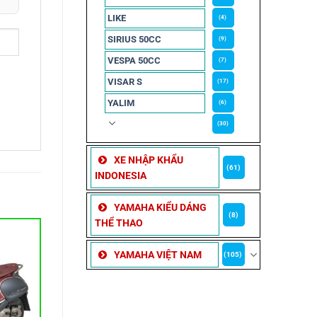
LIKE
(4)
SIRIUS 50CC
(9)
VESPA 50CC
(7)
VISAR S
(17)
YALIM
(6)
(30)
XE NHẬP KHẨU
(61)
INDONESIA
YAMAHA KIỂU DÁNG
(8)
THỂ THAO
YAMAHA VIỆT NAM
(105)