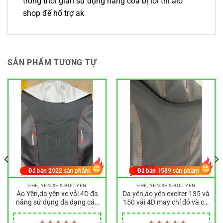
trong thời gian sử dụng hàng coa bị lỗi thì alo
shop để hổ trợ ak
SẢN PHẨM TƯƠNG TỰ
Đã bán
2022
sản phẩm
Đã bán
1589
sản phẩm
GHẾ, YÊN XE & BỌC YÊN
GHẾ, YÊN XE & BỌC YÊN
Áo Yên,da yên xe vải 4D đa
Da yên,áo yên exciter 135 và
năng sử dụng đa dạng các
150 vải 4D may chỉ đỏ và chỉ
loại xe số và xe ga đủ kiểu
trắng