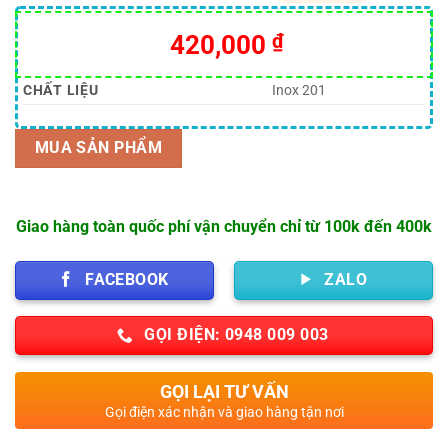
5.00
1
trên 5
dựa trên
420,000
₫
đánh giá
CHẤT LIỆU
Inox 201
MUA SẢN PHẨM
Giao hàng toàn quốc phí vận chuyển chỉ từ 100k đến 400k
FACEBOOK
ZALO
GỌI ĐIỆN: 0948 009 003
GỌI LẠI TƯ VẤN
Gọi điện xác nhận và giao hàng tận nơi