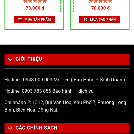
Được xếp
73,000
₫
Được xếp
70,000
₫
hạng
5.00
hạng
5.00
5 sao
5 sao
MUA SẢN PHẨM
MUA SẢN PHẨM
.
GIỚI THIỆU
Hotline : 0948 009 003 Mr Tiến ( Bán Hàng – Kinh Doanh)
Hotline: 0903 783 856 Bảo hành – dịch vụ
Chi nhánh 2: 1512, Bùi Văn Hòa, Khu Phố 7, Phường Long
Bình, Biên Hoà, Đồng Nai.
CÁC CHÍNH SÁCH