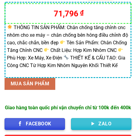
5.00
21
trên 5
dựa trên
Giá
Giá
71,796
₫
đánh giá
gốc
hiện
là:
tại
THÔNG TIN SẢN PHẨM: Chân chống tăng chỉnh cnc
nhôm cho xe máy – chân chống bên hông điều chỉnh độ
140,000 ₫.
là:
cao, chắc chắn, bền đẹp
Tên Sản Phẩm: Chân Chống
71,796 ₫.
Tăng Chỉnh CNC
Chất Liệu: Hợp Kim Nhôm CNC
Phù Hợp: Xe Máy, Xe Điện
THIẾT KẾ & CẤU TẠO: Gia
Công CNC Từ Hợp Kim Nhôm Nguyên Khối Thiết Kế
MUA SẢN PHẨM
Giao hàng toàn quốc phí vận chuyển chỉ từ 100k đến 400k
FACEBOOK
ZALO