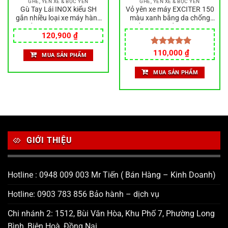
GHẾ, YÊN XE & BỌC YÊN
GHẾ, YÊN XE & BỌC YÊN
Gù Tay Lái INOX kiểu SH
Vỏ yên xe máy EXCITER 150
gắn nhiều loại xe máy hàng
màu xanh bằng da chống
chất lượng CNC Nguyên
thấm nước, bảo vệ xe siêu
Giá
Giá
Khối, Gù SHi
tốt
120,900
₫
gốc
hiện
là:
tại
Được xếp
110,000
₫
MUA SẢN PHẨM
130,000 ₫.
là:
hạng
5.00
120,900 ₫.
5 sao
MUA SẢN PHẨM
GIỚI THIỆU
Hotline : 0948 009 003 Mr Tiến ( Bán Hàng – Kinh Doanh)
Hotline: 0903 783 856 Bảo hành – dịch vụ
Chi nhánh 2: 1512, Bùi Văn Hòa, Khu Phố 7, Phường Long
Bình, Biên Hoà, Đồng Nai.