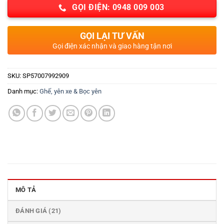
GỌI ĐIỆN: 0948 009 003
GỌI LẠI TƯ VẤN
Gọi điện xác nhận và giao hàng tận nơi
SKU:
SP57007992909
Danh mục:
Ghế, yên xe & Bọc yên
MÔ TẢ
ĐÁNH GIÁ (21)