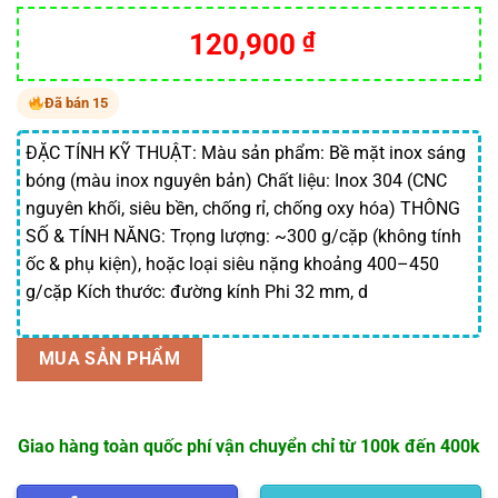
Giá
Giá
120,900
₫
gốc
hiện
là:
tại
Đã bán 15
130,000 ₫.
là:
120,900 ₫.
ĐẶC TÍNH KỸ THUẬT: Màu sản phẩm: Bề mặt inox sáng
bóng (màu inox nguyên bản) Chất liệu: Inox 304 (CNC
nguyên khối, siêu bền, chống rỉ, chống oxy hóa) THÔNG
SỐ & TÍNH NĂNG: Trọng lượng: ~300 g/cặp (không tính
ốc & phụ kiện), hoặc loại siêu nặng khoảng 400–450
g/cặp Kích thước: đường kính Phi 32 mm, d
MUA SẢN PHẨM
Giao hàng toàn quốc phí vận chuyển chỉ từ 100k đến 400k