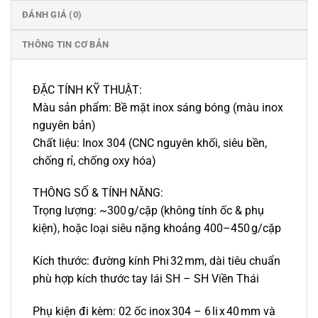
ĐÁNH GIÁ (0)
THÔNG TIN CƠ BẢN
ĐẶC TÍNH KỸ THUẬT:
Màu sản phẩm: Bề mặt inox sáng bóng (màu inox
nguyên bản)
Chất liệu: Inox 304 (CNC nguyên khối, siêu bền,
chống rỉ, chống oxy hóa)
THÔNG SỐ & TÍNH NĂNG:
Trọng lượng: ~300 g/cặp (không tính ốc & phụ
kiện), hoặc loại siêu nặng khoảng 400–450 g/cặp
Kích thước: đường kính Phi 32 mm, dài tiêu chuẩn
phù hợp kích thước tay lái SH – SH Viền Thái
Phụ kiện đi kèm: 02 ốc inox 304 – 6 li x 40 mm và