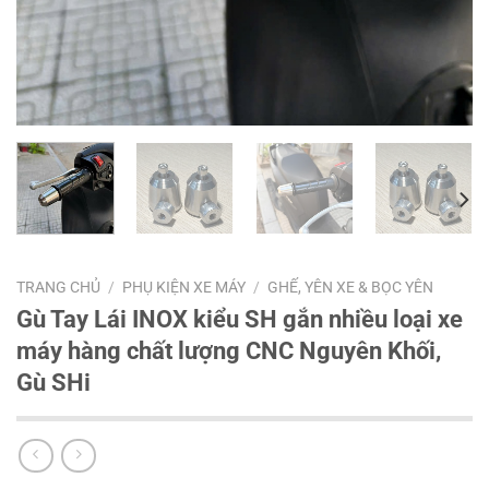
TRANG CHỦ
/
PHỤ KIỆN XE MÁY
/
GHẾ, YÊN XE & BỌC YÊN
Gù Tay Lái INOX kiểu SH gắn nhiều loại xe
máy hàng chất lượng CNC Nguyên Khối,
Gù SHi