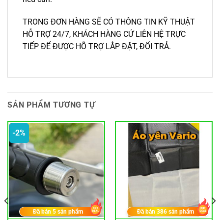
TRONG ĐƠN HÀNG SẼ CÓ THÔNG TIN KỸ THUẬT
HỖ TRỢ 24/7, KHÁCH HÀNG CỨ LIÊN HỆ TRỰC
TIẾP ĐỂ ĐƯỢC HỖ TRỢ LẮP ĐẶT, ĐỔI TRẢ.
SẢN PHẨM TƯƠNG TỰ
-2%
Đã bán
5
sản phẩm
Đã bán
386
sản phẩm