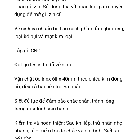
Tháo gù zin: Sử dụng tua vít hoặc lục giác chuyên
dụng để mở gù zin cũ.
Vệ sinh và chuẩn bị: Lau sạch phần đầu ghi‑đông,
loại bỏ bụi và mạt kim loại.
Lắp gù CNC:
Đặt gù lên vị trí đã vệ sinh.
Vặn chặt ốc inox 6li x 40mm theo chiều kim đồng
hồ, đều cả hai bên trái và phải.
Siết đủ lực để đảm bảo chắc chắn, tránh lỏng
trong quá trình vận hành.
Kiểm tra và hoàn thiện: Sau khi lắp, thử nhấn nhẹ
phanh, rẽ – kiểm tra độ chắc và ổn định. Siết lại
nếu cần.