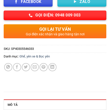
FACEBOOK
ZALO
GỌI ĐIỆN: 0948 009 003
GỌI LẠI TƯ VẤN
Gọi điện xác nhận và giao hàng tận nơi
SKU:
SP40305546033
Danh mục:
Ghế, yên xe & Bọc yên
MÔ TẢ