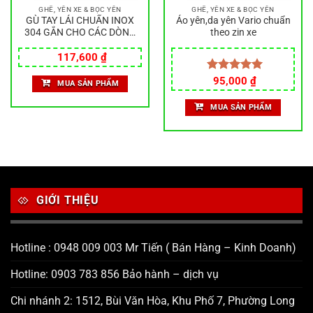
GHẾ, YÊN XE & BỌC YÊN
GHẾ, YÊN XE & BỌC YÊN
GÙ TAY LÁI CHUẨN INOX
Áo yên,da yên Vario chuẩn
304 GẮN CHO CÁC DÒNG
theo zin xe
XE Vision 21-25, AB 20-25
Giá
Giá
cặp gù chống rung –
117,600
₫
gốc
hiện
nguyên khối inox304
là:
tại
Được xếp
95,000
₫
MUA SẢN PHẨM
120,000 ₫.
là:
hạng
5.00
117,600 ₫.
5 sao
MUA SẢN PHẨM
GIỚI THIỆU
Hotline : 0948 009 003 Mr Tiến ( Bán Hàng – Kinh Doanh)
Hotline: 0903 783 856 Bảo hành – dịch vụ
Chi nhánh 2: 1512, Bùi Văn Hòa, Khu Phố 7, Phường Long