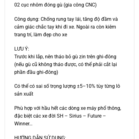
02 cục nhôm đóng gù (gia công CNC)
Công dụng: Chống rung tay lái, tăng độ đầm và
cảm giác chắc tay khi đi xe. Ngoài ra còn kiêm
trang trí, làm đẹp cho xe
LƯU Ý:
Trước khi lắp, nên tháo bỏ gù zin trên ghi‑đông
(nếu gù cũ không tháo được, có thể phải cắt lại
phần đầu ghi‑đông)
Có thể có sai số trọng lượng ±5–10% tùy từng lô
sản xuất
Phù hợp với hầu hết các dòng xe máy phổ thông,
đặc biệt các xe đời SH – Sirius – Future –
Winner…
HƯỚNG DẪN SỬ DỤNG: