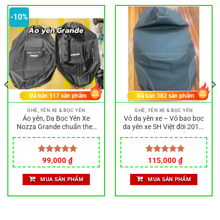
-10%
Đã bán
517
sản phẩm
Đã bán
382
sản phẩm
GHẾ, YÊN XE & BỌC YÊN
GHẾ, YÊN XE & BỌC YÊN
Áo yên, Da Bọc Yên Xe
Vỏ da yên xe – Vỏ bao bọc
Nozza Grande chuẩn theo
da yên xe SH Việt đời 2012-
zin
2019 nhiều màu bảo vệ,
trang trí xe máy siêu đẹp
Giá
Giá
Được xếp
99,000
₫
Được xếp
115,000
₫
gốc
hiện
hạng
5.00
hạng
5.00
là:
tại
5 sao
5 sao
MUA SẢN PHẨM
MUA SẢN PHẨM
110,000 ₫.
là:
99,000 ₫.