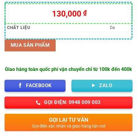
5.00
7
trên 5
dựa trên
130,000
₫
đánh giá
CHẤT LIỆU
Da
MUA SẢN PHẨM
Giao hàng toàn quốc phí vận chuyển chỉ từ 100k đến 400k
FACEBOOK
ZALO
GỌI ĐIỆN: 0948 009 003
GỌI LẠI TƯ VẤN
Gọi điện xác nhận và giao hàng tận nơi