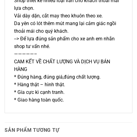
Shop thiết kế nhiều loại vân cho khách thoải mái
lựa chọn.
Vải dày dặn, cắt may theo khuôn theo xe.
Da yên có lót thêm mút mang lại cảm giác ngồi
thoải mái cho quý khách.
--> Để lựa đúng sản phẩm cho xe anh em nhắn
shop tư vấn nhé.
—————–
CAM KẾT VỀ CHẤT LƯỢNG VÀ DỊCH VỤ BÁN
HÀNG
* Đúng hàng, đúng giá,đúng chất lượng.
* Hàng thật – hình thật.
* Gía cực kì cạnh tranh.
* Giao hàng toàn quốc.
SẢN PHẨM TƯƠNG TỰ