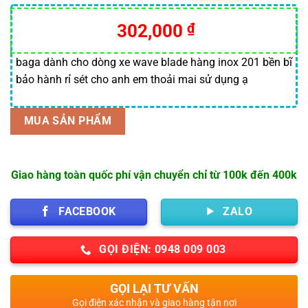
5.00
6
trên 5
dựa trên
302,000
₫
đánh giá
baga dành cho dòng xe wave blade hàng inox 201 bền bĩ
bảo hành rỉ sét cho anh em thoải mai sử dụng ạ
MUA SẢN PHẨM
Giao hàng toàn quốc phí vận chuyển chỉ từ 100k đến 400k
FACEBOOK
ZALO
GỌI ĐIỆN: 0948 009 003
GỌI LẠI TƯ VẤN
Gọi điện xác nhận và giao hàng tận nơi