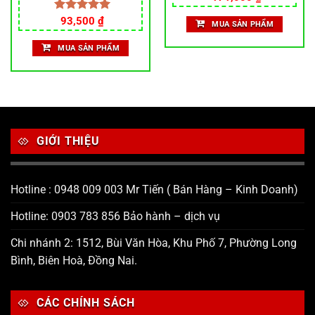
gốc
hiện
là:
tại
Giá
Giá
Được xếp
93,500
₫
MUA SẢN PHẨM
179,000 ₫.
là:
gốc
hiện
hạng
5.00
171,000 ₫.
là:
tại
5 sao
MUA SẢN PHẨM
110,000 ₫.
là:
93,500 ₫.
GIỚI THIỆU
Hotline : 0948 009 003 Mr Tiến ( Bán Hàng – Kinh Doanh)
Hotline: 0903 783 856 Bảo hành – dịch vụ
Chi nhánh 2: 1512, Bùi Văn Hòa, Khu Phố 7, Phường Long
Bình, Biên Hoà, Đồng Nai.
CÁC CHÍNH SÁCH