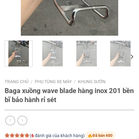
TRANG CHỦ
/
PHỤ TÙNG XE MÁY
/
KHUNG SƯỜN
Baga xuồng wave blade hàng inox 201 bền
bĩ bảo hành rỉ sét
(
6
đánh giá của khách hàng)
Đã bán 650