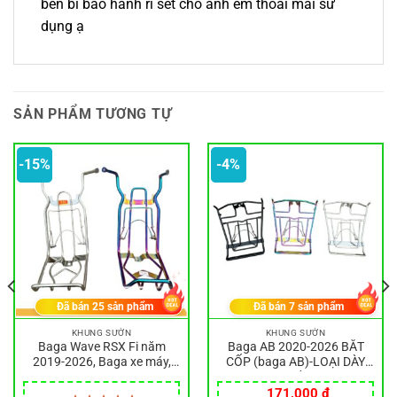
bền bĩ bảo hành rỉ sét cho anh em thoải mai sử
dụng ạ
SẢN PHẨM TƯƠNG TỰ
-15%
-4%
Đã bán
25
sản phẩm
Đã bán
7
sản phẩm
KHUNG SƯỜN
KHUNG SƯỜN
Baga Wave RSX Fi năm
Baga AB 2020-2026 BẮT
2019-2026, Baga xe máy,
CỐP (baga AB)-LOẠI DÀY
Baga sườn xe máy
10LY- cao cấp inox304.
Giá
Giá
Baga Airblade 2020-2026
171,000
₫