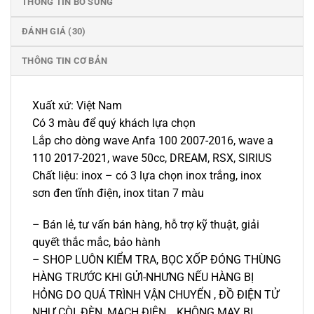
THÔNG TIN BỔ SUNG
ĐÁNH GIÁ (30)
THÔNG TIN CƠ BẢN
Xuất xứ: Việt Nam
Có 3 màu để quý khách lựa chọn
Lắp cho dòng wave Anfa 100 2007-2016, wave a
110 2017-2021, wave 50cc, DREAM, RSX, SIRIUS
Chất liệu: inox – có 3 lựa chọn inox trắng, inox
sơn đen tĩnh điện, inox titan 7 màu
– Bán lẻ, tư vấn bán hàng, hỗ trợ kỹ thuật, giải
quyết thắc mắc, bảo hành
– SHOP LUÔN KIỂM TRA, BỌC XỐP ĐÓNG THÙNG
HÀNG TRƯỚC KHI GỬI-NHƯNG NẾU HÀNG BỊ
HỎNG DO QUÁ TRÌNH VẬN CHUYỂN , ĐỒ ĐIỆN TỬ
NHƯ CÒI, ĐÈN, MẠCH ĐIỆN… KHÔNG MAY BỊ