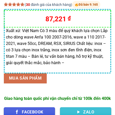
(
30
đánh giá của khách hàng)
Đã bán 9.165
5.00
30
trên 5
dựa trên
87,221
₫
đánh giá
Xuất xứ: Việt Nam Có 3 màu để quý khách lựa chọn Lắp
cho dòng wave Anfa 100 2007-2016, wave a 110 2017-
2021, wave 50cc, DREAM, RSX, SIRIUS Chất liệu: inox –
có 3 lựa chọn inox trắng, inox sơn đen tĩnh điện, inox
titan 7 màu – Bán lẻ, tư vấn bán hàng, hỗ trợ kỹ thuật,
giải quyết thắc mắc, bảo hành –
MUA SẢN PHẨM
Giao hàng toàn quốc phí vận chuyển chỉ từ 100k đến 400k
FACEBOOK
ZALO