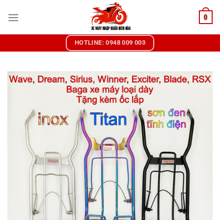
Chuyển
0
đến
nội
dung
HOTLINE: 0948 009 003