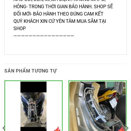
HỎNG- TRONG THỜI GIAN BẢO HÀNH. SHOP SẼ
ĐỔI MỚI- BẢO HÀNH THEO ĐÚNG CAM KẾT
QUÝ KHÁCH XIN CỨ YÊN TÂM MUA SẮM TẠI
SHOP
————————————————
SẢN PHẨM TƯƠNG TỰ