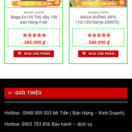
Đã bán
194
sản phẩm
Đã bán
221
sản phẩm
KHUNG SƯỜN
KHUNG SƯỜN
Baga Ex135 TDG dầy 10li
BAGA XUỒNG SÌPO
bảo hàng rỉ sét
110/120/Satria 2000TDG
HÀNG INOX DẦY 10LI BỀN
BĨ BẢO HÀNH RỎ SÉT
Được xếp
285,000
₫
Được xếp
540,000
₫
hạng
5.00
hạng
5.00
5 sao
5 sao
MUA SẢN PHẨM
MUA SẢN PHẨM
GIỚI THIỆU
Hotline : 0948 009 003 Mr Tiến ( Bán Hàng – Kinh Doanh)
Hotline: 0903 783 856 Bảo hành – dịch vụ