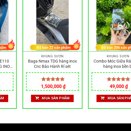
hẩm
Đã bán
22
sản phẩm
Đã bán
206
sản p
KHUNG SƯỜN
KHUNG SƯỜN
E110
Baga Nmax TDG hàng inox
Combo Móc Giữa R
G INOX
Cnc Bảo Hành Rỉ sét
hàng inox bền b
O HÀNG
1,500,000
Được xếp
₫
Được xếp
49,000
₫
hạng
5.00
hạng
5.00
5 sao
5 sao
ẨM
MUA SẢN PHẨM
MUA SẢN PH