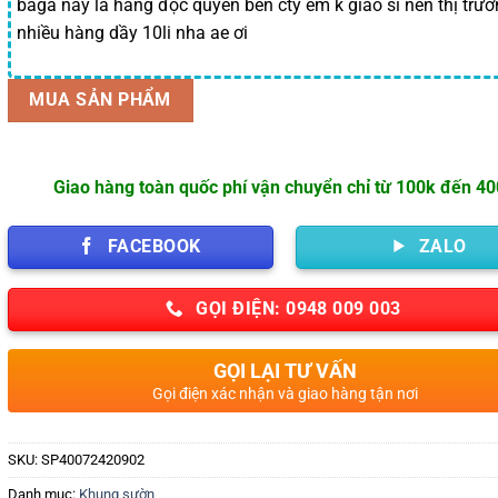
baga này là hàng độc quyền bên cty em k giao sỉ nên thị trườ
nhiều hàng dầy 10li nha ae ơi
MUA SẢN PHẨM
Giao hàng toàn quốc phí vận chuyển chỉ từ 100k đến 4
FACEBOOK
ZALO
GỌI ĐIỆN: 0948 009 003
GỌI LẠI TƯ VẤN
Gọi điện xác nhận và giao hàng tận nơi
SKU:
SP40072420902
Danh mục:
Khung sườn