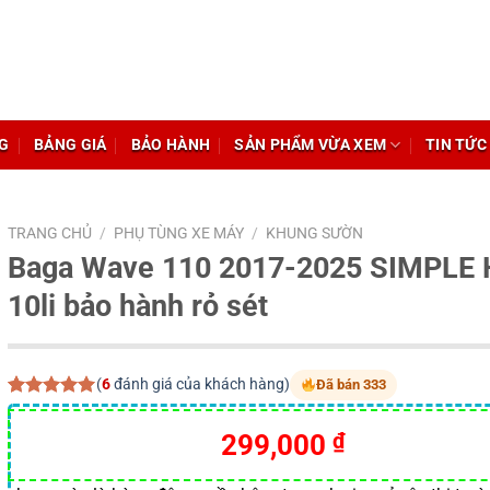
G
BẢNG GIÁ
BẢO HÀNH
SẢN PHẨM VỪA XEM
TIN TỨC
TRANG CHỦ
/
PHỤ TÙNG XE MÁY
/
KHUNG SƯỜN
Baga Wave 110 2017-2025 SIMPLE 
10li bảo hành rỏ sét
(
6
đánh giá của khách hàng)
Đã bán 333
5.00
6
trên 5
dựa trên
299,000
₫
đánh giá