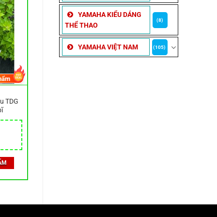
YAMAHA KIỂU DÁNG
(8)
THỂ THAO
YAMAHA VIỆT NAM
(105)
hẩm
âu TDG
ĩ
ẨM