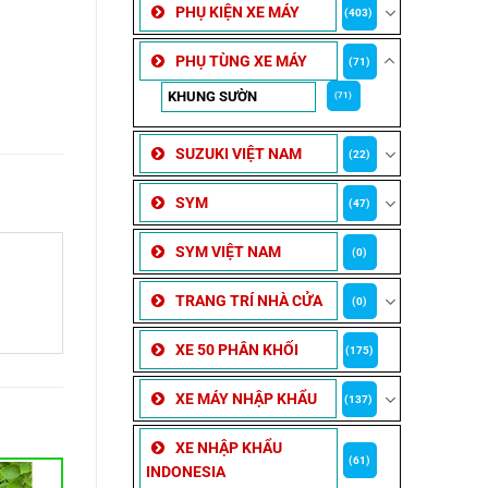
PHỤ KIỆN XE MÁY
(403)
PHỤ TÙNG XE MÁY
(71)
KHUNG SƯỜN
(71)
SUZUKI VIỆT NAM
(22)
SYM
(47)
SYM VIỆT NAM
(0)
TRANG TRÍ NHÀ CỬA
(0)
XE 50 PHÂN KHỐI
(175)
XE MÁY NHẬP KHẨU
(137)
XE NHẬP KHẨU
(61)
INDONESIA