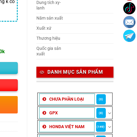
ng k có
Dung tích xy-
lanh
Năm sản xuất
Xuất xứ
Thương hiệu
Quốc gia sản
00k
xuất
DANH MỤC SẢN PHẨM
CHƯA PHẦN LOẠI
(0)
GPX
(8)
HONDA VIỆT NAM
(149)