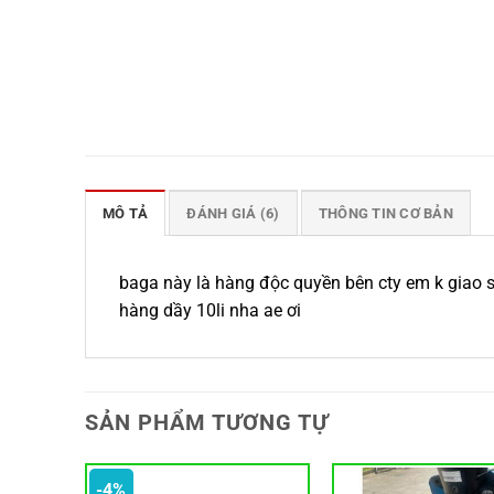
MÔ TẢ
ĐÁNH GIÁ (6)
THÔNG TIN CƠ BẢN
baga này là hàng độc quyền bên cty em k giao sỉ
hàng dầy 10li nha ae ơi
SẢN PHẨM TƯƠNG TỰ
-4%