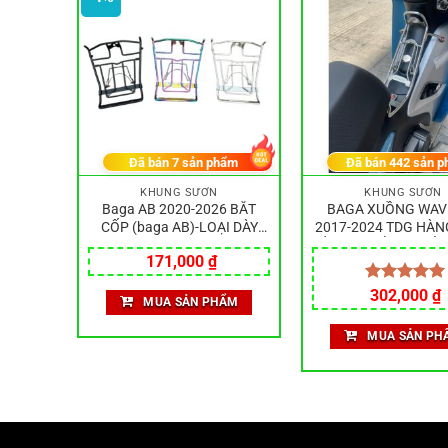
hẩm
Đã bán
7
sản phẩm
Đã bán
442
sản p
KHUNG SƯỜN
KHUNG SƯỜN
g Inox
Baga AB 2020-2026 BẮT
BAGA XUỒNG WAV
hâu Mũi
CỐP (baga AB)-LOẠI DÀY
2017-2024 TDG HÀN
10LY- cao cấp inox304. Baga
DẦY 10LI BỀN BĨ BẢ
Giá
Giá
171,000
₫
Airblade 2020-2026
RỈ SÉT
gốc
hiện
là:
tại
Được xếp
302,000
₫
MUA SẢN PHẨM
179,000 ₫.
là:
hạng
5.00
171,000 ₫.
5 sao
ẨM
MUA SẢN PH