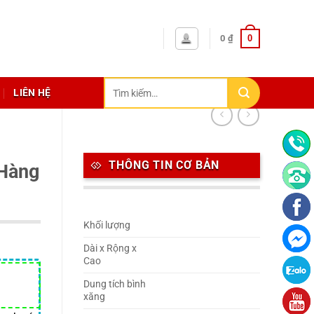
0
0
₫
Tìm
LIÊN HỆ
kiếm:
THÔNG TIN CƠ BẢN
Hàng
Khối lượng
Dài x Rộng x
Cao
Dung tích bình
xăng