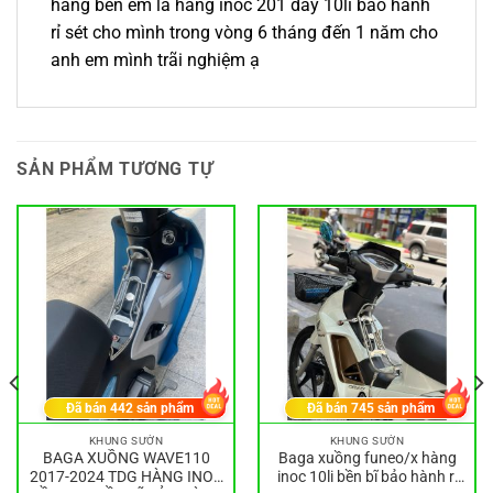
hàng bên em là hàng inoc 201 dầy 10li bảo hành
rỉ sét cho mình trong vòng 6 tháng đến 1 năm cho
anh em mình trãi nghiệm ạ
SẢN PHẨM TƯƠNG TỰ
Đã bán
442
sản phẩm
Đã bán
745
sản phẩm
KHUNG SƯỜN
KHUNG SƯỜN
BAGA XUỒNG WAVE110
Baga xuồng funeo/x hàng
2017-2024 TDG HÀNG INOX
inoc 10li bền bĩ bảo hành rỉ