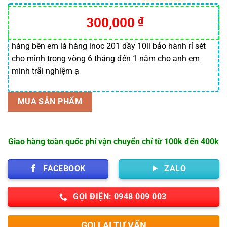
5.00
3
trên 5
dựa trên
300,000
₫
đánh giá
hàng bên em là hàng inoc 201 dầy 10li bảo hành rỉ sét
cho mình trong vòng 6 tháng đến 1 năm cho anh em
mình trãi nghiệm ạ
MUA SẢN PHẨM
Giao hàng toàn quốc phí vận chuyển chỉ từ 100k đến 400k
FACEBOOK
ZALO
GỌI ĐIỆN: 0948 009 003
GỌI LẠI TƯ VẤN