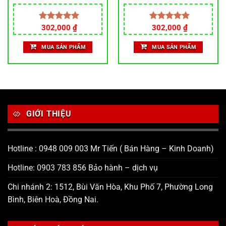
DẦY 10LI BỀN BĨ BẢO HÀNG
sét
RỈ SÉT
Được xếp
302,000
₫
Được xếp
302,000
₫
hạng
5.00
hạng
5.00
5 sao
5 sao
MUA SẢN PHẨM
MUA SẢN PHẨM
GIỚI THIỆU
Hotline : 0948 009 003 Mr Tiến ( Bán Hàng – Kinh Doanh)
Hotline: 0903 783 856 Bảo hành – dịch vụ
Chi nhánh 2: 1512, Bùi Văn Hòa, Khu Phố 7, Phường Long
Bình, Biên Hoà, Đồng Nai.