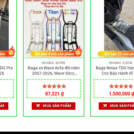
hẩm
Đã bán
9165
sản phẩm
Đã bán
22
sản p
KHUNG SƯỜN
KHUNG SƯỜN
DG Pro
Baga xe Wave Anfa đời năm
Baga Nmax TDG hàn
li
2007-2026, Wave 50cc,
Cnc Bảo Hành Rỉ 
Sirius, Dream, RSX, Blade,
Winner X
Được xếp
87,221
₫
1,500,000
Được xếp
₫
hạng
5.00
hạng
5.00
5 sao
5 sao
ẨM
MUA SẢN PHẨM
MUA SẢN PH