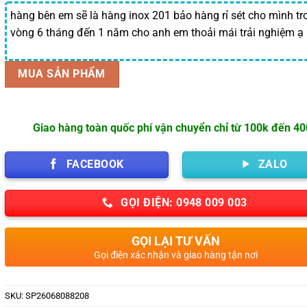
hàng bên em sẽ là hàng inox 201 bảo hàng rỉ sét cho mình tr
vòng 6 tháng đến 1 năm cho anh em thoải mái trải nghiệm ạ
MUA SẢN PHẨM
Giao hàng toàn quốc phí vận chuyển chỉ từ 100k đến 4
FACEBOOK
ZALO
GỌI ĐIỆN: 0948 009 003
GỌI LẠI TƯ VẤN
Gọi điện xác nhận và giao hàng tận nơi
SKU:
SP26068088208