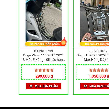
hẩm
Đã bán
333
sản phẩm
Đã bán
49
sản p
KHUNG SƯỜN
KHUNG SƯỜN
M TDG
Baga Wave 110 2017-2025
Baga Ab2025-2026 T
 10Li
SIMPLE Hàng 10li bảo hành
Max Hàng Dầy 12
ÉT
rỏ sét
Được xếp
299,000
₫
1,050,000
Được xếp
₫
hạng
5.00
hạng
5.00
5 sao
5 sao
ẨM
MUA SẢN PHẨM
MUA SẢN PH