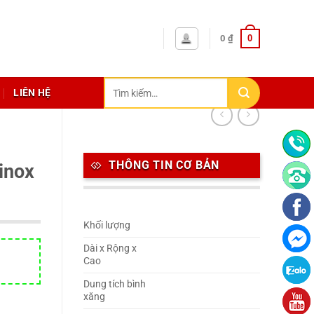
0
0
₫
Tìm
LIÊN HỆ
kiếm:
THÔNG TIN CƠ BẢN
inox
Khối lượng
Dài x Rộng x
Cao
Dung tích bình
xăng