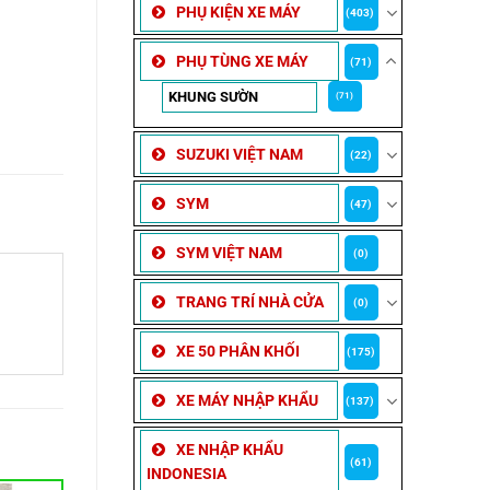
PHỤ KIỆN XE MÁY
(403)
PHỤ TÙNG XE MÁY
(71)
KHUNG SƯỜN
(71)
SUZUKI VIỆT NAM
(22)
SYM
(47)
SYM VIỆT NAM
(0)
i
TRANG TRÍ NHÀ CỬA
(0)
XE 50 PHÂN KHỐI
(175)
XE MÁY NHẬP KHẨU
(137)
XE NHẬP KHẨU
(61)
INDONESIA