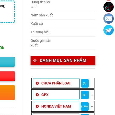
Dung tích xy-
ong
lanh
Năm sản xuất
Xuất xứ
Thương hiệu
Quốc gia sản
xuất
00k
DANH MỤC SẢN PHẨM
CHƯA PHẦN LOẠI
(0)
GPX
(8)
HONDA VIỆT NAM
(149)