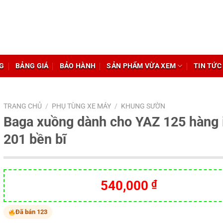
G
BẢNG GIÁ
BẢO HÀNH
SẢN PHẨM VỪA XEM
TIN TỨC
TRANG CHỦ
/
PHỤ TÙNG XE MÁY
/
KHUNG SƯỜN
Baga xuồng dành cho YAZ 125 hàng 
201 bền bĩ
540,000
₫
Đã bán 123