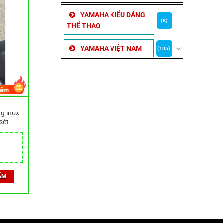
YAMAHA KIỂU DÁNG
(8)
THỂ THAO
YAMAHA VIỆT NAM
(105)
hẩm
g inox
sét
ẨM