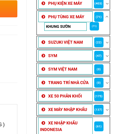
PHỤ KIỆN XE MÁY
(403)
PHỤ TÙNG XE MÁY
(71)
KHUNG SƯỜN
(71)
SUZUKI VIỆT NAM
(22)
SYM
(47)
SYM VIỆT NAM
(0)
TRANG TRÍ NHÀ CỬA
(0)
XE 50 PHÂN KHỐI
(175)
XE MÁY NHẬP KHẨU
(137)
XE NHẬP KHẨU
 )
(61)
INDONESIA