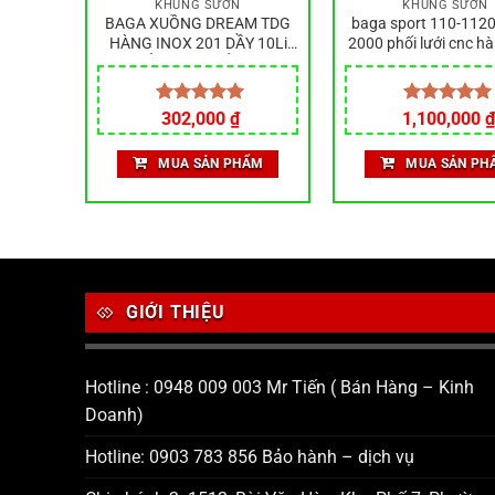
KHUNG SƯỜN
KHUNG SƯỜN
 năm
BAGA XUỒNG DREAM TDG
baga sport 110-1120
 máy,
HÀNG INOX 201 DẦY 10Li
2000 phối lưới cnc hà
áy
BẢO HÀNH RỈ SÉT
bền bĩ bảo hành rỉ
iá
Được xếp
302,000
₫
1,100,000
Được xếp
₫
iện
hạng
5.00
hạng
5.00
i
5 sao
5 sao
ẨM
MUA SẢN PHẨM
MUA SẢN PH
.
:
3,500 ₫.
GIỚI THIỆU
Hotline : 0948 009 003 Mr Tiến ( Bán Hàng – Kinh
Doanh)
Hotline: 0903 783 856 Bảo hành – dịch vụ