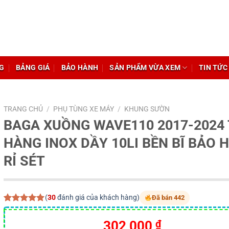
G
BẢNG GIÁ
BẢO HÀNH
SẢN PHẨM VỪA XEM
TIN TỨC
TRANG CHỦ
/
PHỤ TÙNG XE MÁY
/
KHUNG SƯỜN
BAGA XUỒNG WAVE110 2017-2024
HÀNG INOX DẦY 10LI BỀN BĨ BẢO 
RỈ SÉT
(
30
đánh giá của khách hàng)
Đã bán 442
5.00
30
trên 5
dựa trên
302,000
₫
đánh giá