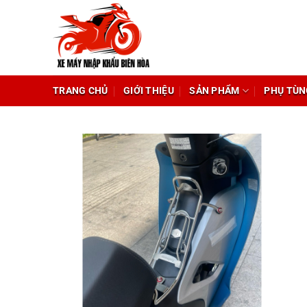
Chuyển
đến
nội
dung
TRANG CHỦ
GIỚI THIỆU
SẢN PHẨM
PHỤ TÙN