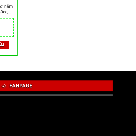
đời năm
50cc,
Blade,
ẨM
FANPAGE