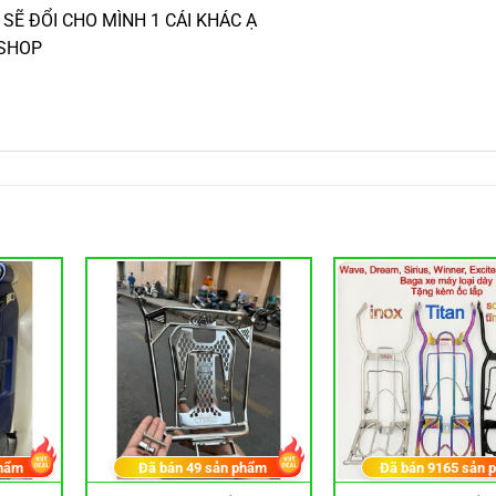
 SẼ ĐỔI CHO MÌNH 1 CÁI KHÁC Ạ
 SHOP
hẩm
Đã bán
49
sản phẩm
Đã bán
9165
sản 