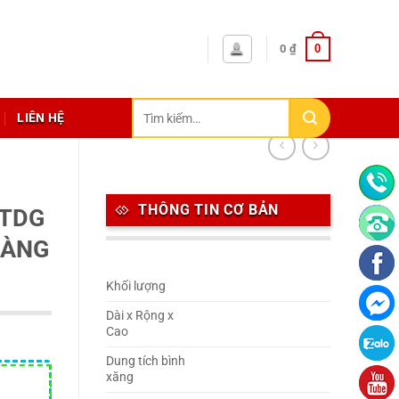
0
0
₫
Tìm
LIÊN HỆ
kiếm:
THÔNG TIN CƠ BẢN
 TDG
HÀNG
Khối lượng
Dài x Rộng x
Cao
Dung tích bình
xăng