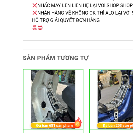
NHẤC MÁY LÊN LIÊN HỆ LẠI VỚI SHOP SHOP
NHẬN HÀNG VỀ KHÔNG OK THÌ ALO LẠI VỚI
HỔ TRỢ GIẢI QUYẾT ĐƠN HÀNG
SẢN PHẨM TƯƠNG TỰ
hẩm
Đã bán
681
sản phẩm
Đã bán
253
sản p