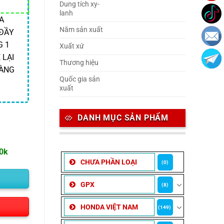
Dung tích xy-
lanh
A
Năm sản xuất
 ĐẦY
G 1
Xuất xứ
 LẠI
Thương hiệu
ÀNG
Quốc gia sản
xuất
DANH MỤC SẢN PHẨM
00k
CHƯA PHẦN LOẠI
(0)
GPX
(8)
HONDA VIỆT NAM
(149)