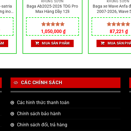
KHUNG SƯỜN
KHUNG SƯỜN
-satria
Baga Ab2025-2026 TDG Pro
Baga xe Wave Anfa 
ng inox
Max Hàng Dầy 12li
2007-2026, Wave 
 sét
Sirius, Dream, RSX, 
Winner X
1,050,000
Được xếp
₫
Được xếp
87,221
₫
hạng
5.00
hạng
5.00
5 sao
5 sao
ẨM
MUA SẢN PHẨM
MUA SẢN PH
CÁC CHÍNH SÁCH
Các hình thức thanh toán
Chính sách bảo hành
Chính sách đổi, trả hàng