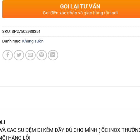
GỌI LẠI TƯ VẤN
Gọi điện xác nhận và giao hàng tận nơi
SKU:
SP27502938351
Danh mục:
Khung sườn
LI
VÀ CAO SU ĐỆM ĐI KÈM ĐẦY ĐỦ CHO MÌNH ( ỐC INOX THƯỜNG
MỐI HÀNG LỖI