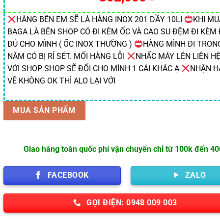
HÀNG BÊN EM SẼ LÀ HÀNG INOX 201 DẦY 10LI
KHI MU
BAGA LÀ BÊN SHOP CÓ ĐI KÈM ỐC VÀ CAO SU ĐỆM ĐI KÈM
ĐỦ CHO MÌNH ( ỐC INOX THƯỜNG )
HÀNG MÌNH ĐI TRON
NĂM CÓ BỊ RỈ SÉT. MỐI HÀNG LỖI
NHẤC MÁY LÊN LIÊN HỆ
VỚI SHOP SHOP SẼ ĐỔI CHO MÌNH 1 CÁI KHÁC Ạ
NHẬN H
VỀ KHÔNG OK THÌ ALO LẠI VỚI
MUA SẢN PHẨM
Giao hàng toàn quốc phí vận chuyển chỉ từ 100k đến 4
FACEBOOK
ZALO
GỌI ĐIỆN: 0948 009 003