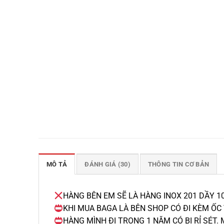
MÔ TẢ
ĐÁNH GIÁ (30)
THÔNG TIN CƠ BẢN
HÀNG BÊN EM SẼ LÀ HÀNG INOX 201 DẦY 10
KHI MUA BAGA LÀ BÊN SHOP CÓ ĐI KÈM ỐC 
HÀNG MÌNH ĐI TRONG 1 NĂM CÓ BỊ RỈ SÉT. 