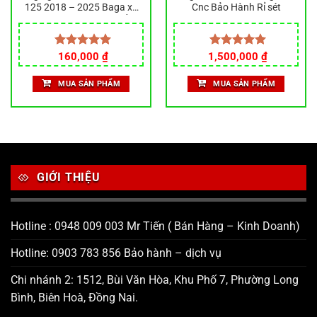
125 2018 – 2025 Baga xe
Cnc Bảo Hành Rỉ sét
máy Future, Hàng Chất,
INOX 304 Dày Dặn
Được xếp
160,000
₫
1,500,000
Được xếp
₫
hạng
5.00
hạng
5.00
5 sao
5 sao
MUA SẢN PHẨM
MUA SẢN PHẨM
GIỚI THIỆU
Hotline : 0948 009 003 Mr Tiến ( Bán Hàng – Kinh Doanh)
Hotline: 0903 783 856 Bảo hành – dịch vụ
Chi nhánh 2: 1512, Bùi Văn Hòa, Khu Phố 7, Phường Long
Bình, Biên Hoà, Đồng Nai.