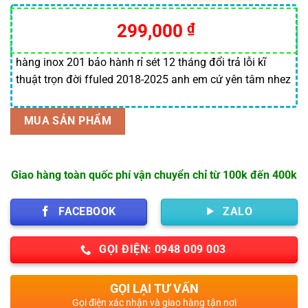
5.00
4
trên 5
dựa trên
299,000
₫
đánh giá
hàng inox 201 bảo hành rỉ sét 12 tháng đổi trả lỗi kĩ
thuật trọn đời ffuled 2018-2025 anh em cứ yên tâm nhez
MUA SẢN PHẨM
Giao hàng toàn quốc phí vận chuyển chỉ từ 100k đến 400k
FACEBOOK
ZALO
GỌI ĐIỆN: 0948 009 003
GỌI LẠI TƯ VẤN
Gọi điện xác nhận và giao hàng tận nơi