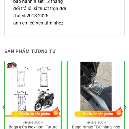
bảo hành rỉ sét 12 tháng
đổi trả lỗi kĩ thuật trọn đời
ffuled 2018-2025
anh em cứ yên tâm nhez
SẢN PHẨM TƯƠNG TỰ
Đã bán
58
sản phẩm
Đã bán
22
sản phẩm
KHUNG SƯỜN
KHUNG SƯỜN
Baga giữa inox titan Future
Baga Nmax TDG hàng inox