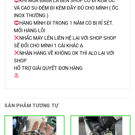
KHI MUA BAGA LÀ BÊN SHOP CÓ ĐI KÈM ỐC
VÀ CAO SU ĐỆM ĐI KÈM ĐẦY ĐỦ CHO MÌNH ( ỐC
INOX THƯỜNG )
HÀNG MÌNH ĐI TRONG 1 NĂM CÓ BỊ RỈ SÉT.
MỐI HÀNG LỖI
NHẤC MÁY LÊN LIÊN HỆ LẠI VỚI SHOP SHOP
SẼ ĐỔI CHO MÌNH 1 CÁI KHÁC Ạ
NHẬN HÀNG VỀ KHÔNG OK THÌ ALO LẠI VỚI
SHOP
HỔ TRỢ GIẢI QUYẾT ĐƠN HÀNG
SẢN PHẨM TƯƠNG TỰ