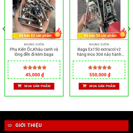
Đã bán
63
sản phẩm
Đã bán
34
sản phẩm
KHUNG SƯỜN
KHUNG SƯỜN
Phụ Kiện Ốc,Khâu canh và
Baga Ex150 extracol v2
lông đền đi kèm baga
hàng inox 304 nảo hành
trọn đời khi lỗi
Được xếp
45,000
₫
Được xếp
550,000
₫
hạng
5.00
hạng
5.00
5 sao
5 sao
MUA SẢN PHẨM
MUA SẢN PHẨM
GIỚI THIỆU