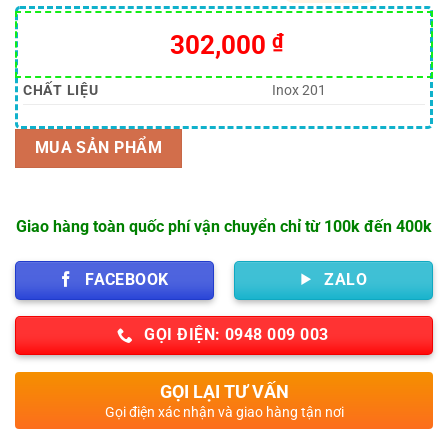
5.00
30
trên 5
dựa trên
302,000
₫
đánh giá
CHẤT LIỆU
Inox 201
MUA SẢN PHẨM
Giao hàng toàn quốc phí vận chuyển chỉ từ 100k đến 400k
FACEBOOK
ZALO
GỌI ĐIỆN: 0948 009 003
GỌI LẠI TƯ VẤN
Gọi điện xác nhận và giao hàng tận nơi