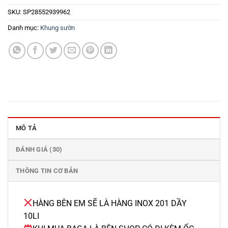
SKU:
SP28552939962
Danh mục:
Khung sườn
MÔ TẢ
ĐÁNH GIÁ (30)
THÔNG TIN CƠ BẢN
HÀNG BÊN EM SẼ LÀ HÀNG INOX 201 DẦY
10LI