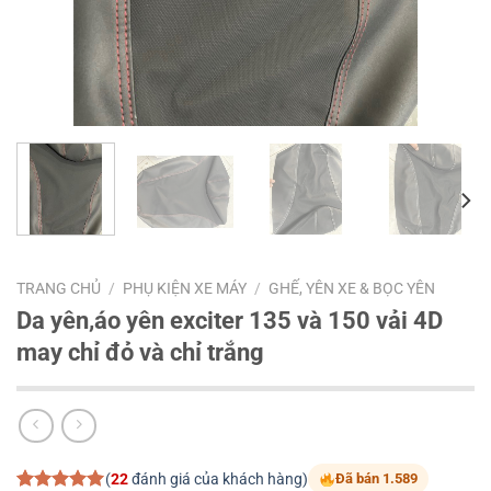
TRANG CHỦ
/
PHỤ KIỆN XE MÁY
/
GHẾ, YÊN XE & BỌC YÊN
Da yên,áo yên exciter 135 và 150 vải 4D
may chỉ đỏ và chỉ trắng
(
22
đánh giá của khách hàng)
Đã bán 1.589