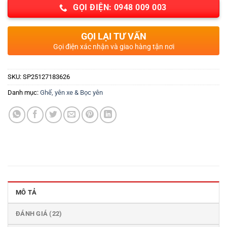
GỌI ĐIỆN: 0948 009 003
GỌI LẠI TƯ VẤN
Gọi điện xác nhận và giao hàng tận nơi
SKU:
SP25127183626
Danh mục:
Ghế, yên xe & Bọc yên
MÔ TẢ
ĐÁNH GIÁ (22)