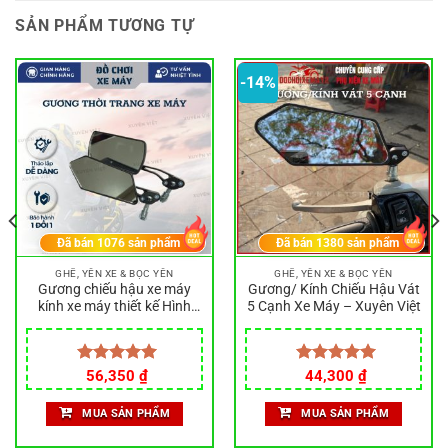
SẢN PHẨM TƯƠNG TỰ
-14%
Đã bán
1076
sản phẩm
Đã bán
1380
sản phẩm
GHẾ, YÊN XE & BỌC YÊN
GHẾ, YÊN XE & BỌC YÊN
Gương chiếu hậu xe máy
Gương/ Kính Chiếu Hậu Vát
kính xe máy thiết kế Hình
5 Cạnh Xe Máy – Xuyên Việt
Vuông,hình 5 cạnh – Xuyên
Việt
Giá
Giá
Được xếp
56,350
₫
Được xếp
44,300
₫
gốc
hiện
hạng
5.00
hạng
5.00
là:
tại
5 sao
5 sao
MUA SẢN PHẨM
MUA SẢN PHẨM
51,750 ₫.
là:
44,300 ₫.