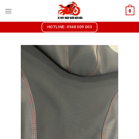
Chuyển
0
đến
nội
dung
HOTLINE: 0948 009 003