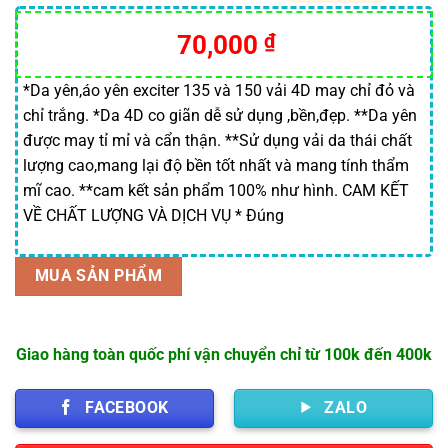
5.00
22
trên 5
dựa trên
70,000
₫
đánh giá
*Da yên,áo yên exciter 135 và 150 vải 4D may chỉ đỏ và
chỉ trắng. *Da 4D co giãn dễ sử dụng ,bền,đẹp. **Da yên
được may tỉ mỉ và cẩn thận. **Sử dụng vải da thái chất
lượng cao,mang lại độ bền tốt nhất và mang tính thẩm
mĩ cao. **cam kết sản phẩm 100% như hình. CAM KẾT
VỀ CHẤT LƯỢNG VÀ DỊCH VỤ * Đúng
MUA SẢN PHẨM
Giao hàng toàn quốc phí vận chuyển chỉ từ 100k đến 400k
FACEBOOK
ZALO