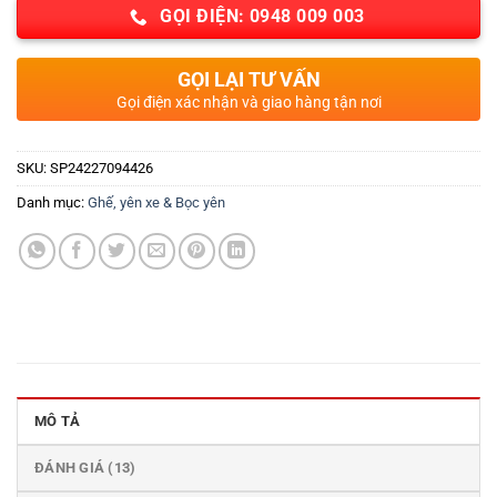
GỌI ĐIỆN: 0948 009 003
GỌI LẠI TƯ VẤN
Gọi điện xác nhận và giao hàng tận nơi
SKU:
SP24227094426
Danh mục:
Ghế, yên xe & Bọc yên
MÔ TẢ
ĐÁNH GIÁ (13)