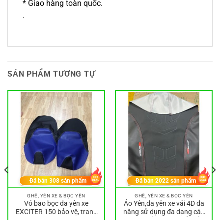
* Giao hàng toàn quốc.
.
SẢN PHẨM TƯƠNG TỰ
Đã bán
308
sản phẩm
Đã bán
2022
sản phẩm
GHẾ, YÊN XE & BỌC YÊN
GHẾ, YÊN XE & BỌC YÊN
Vỏ bao bọc da yên xe
Áo Yên,da yên xe vải 4D đa
EXCITER 150 bảo vệ, trang
năng sử dụng đa dạng các