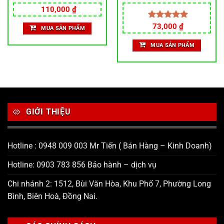
trí xe máy siêu đẹp
loại xe số và xe ga đủ kiểu
110,000
₫
Được xếp
73,000
₫
MUA SẢN PHẨM
hạng
5.00
5 sao
MUA SẢN PHẨM
GIỚI THIỆU
Hotline : 0948 009 003 Mr Tiến ( Bán Hàng – Kinh Doanh)
Hotline: 0903 783 856 Bảo hành – dịch vụ
Chi nhánh 2: 1512, Bùi Văn Hòa, Khu Phố 7, Phường Long
Bình, Biên Hoà, Đồng Nai.