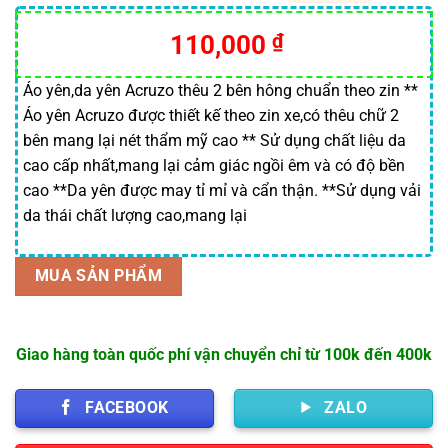
5.00
13
trên 5
dựa trên
110,000
₫
đánh giá
Áo yên,da yên Acruzo thêu 2 bên hông chuẩn theo zin **
Áo yên Acruzo được thiết kế theo zin xe,có thêu chữ 2
bên mang lại nét thẩm mỹ cao ** Sử dụng chất liệu da
cao cấp nhất,mang lại cảm giác ngồi êm và có độ bền
cao **Da yên được may tỉ mỉ và cẩn thận. **Sử dụng vải
da thái chất lượng cao,mang lại
MUA SẢN PHẨM
Giao hàng toàn quốc phí vận chuyển chỉ từ 100k đến 400k
FACEBOOK
ZALO