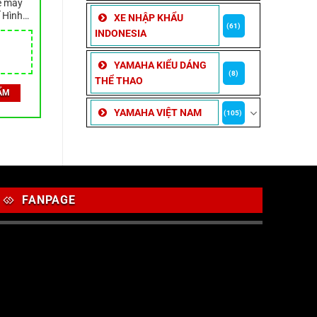
e máy
ế Hình
XE NHẬP KHẨU
(61)
 Xuyên
INDONESIA
YAMAHA KIỂU DÁNG
(8)
THỂ THAO
ẨM
YAMAHA VIỆT NAM
(105)
FANPAGE