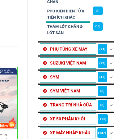
CHẮN
PHỤ KIỆN ĐIỆN TỬ &
(9)
TIỆN ÍCH KHÁC
THẢM LÓT CHÂN &
(19)
LÓT SÀN
PHỤ TÙNG XE MÁY
(71)
SUZUKI VIỆT NAM
(22)
SYM
(47)
SYM VIỆT NAM
(0)
TRANG TRÍ NHÀ CỬA
(0)
XE 50 PHÂN KHỐI
(175)
phẩm
XE MÁY NHẬP KHẨU
(137)
 YÊN