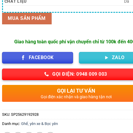
là:
tại
CHẤT LIỆU
Da
110,000 ₫.
là:
93,100 ₫.
MUA SẢN PHẨM
Giao hàng toàn quốc phí vận chuyển chỉ từ 100k đến 4
FACEBOOK
ZALO
GỌI ĐIỆN: 0948 009 003
GỌI LẠI TƯ VẤN
Gọi điện xác nhận và giao hàng tận nơi
SKU:
SP25629192928
Danh mục:
Ghế, yên xe & Bọc yên