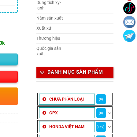
Dung tích xy-
lanh
Năm sản xuất
Xuất xứ
Thương hiệu
00k
Quốc gia sản
xuất
DANH MỤC SẢN PHẨM
CHƯA PHẦN LOẠI
(0)
GPX
(8)
HONDA VIỆT NAM
(149)