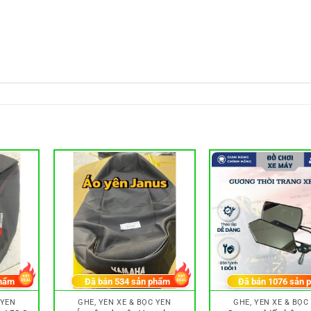
hẩm
Đã bán
534
sản phẩm
Đã bán
1076
sản 
 YÊN
GHẾ, YÊN XE & BỌC YÊN
GHẾ, YÊN XE & BỌC