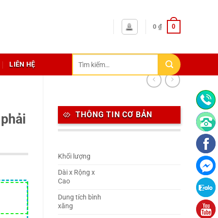
0
0
₫
Tìm
LIÊN HỆ
kiếm:
THÔNG TIN CƠ BẢN
 phải
Khối lượng
Dài x Rộng x
Cao
Dung tích bình
xăng