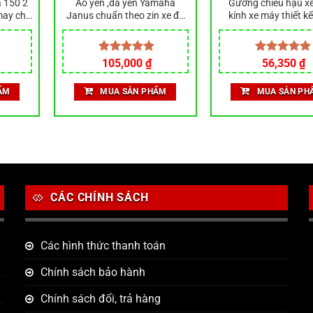
a 150 2
Áo yên ,da yên Yamaha
Gương chiếu hậu x
may chỉ
Janus chuẩn theo zin xe đủ
kính xe máy thiết k
màu
Vuông,hình 5 cạnh –
Việt
Được xếp
105,000
₫
Được xếp
56,350
₫
hạng
5.00
hạng
5.00
5 sao
5 sao
ẨM
MUA SẢN PHẨM
MUA SẢN PH
CÁC CHÍNH SÁCH
Các hình thức thanh toán
Chính sách bảo hành
Chính sách đổi, trả hàng