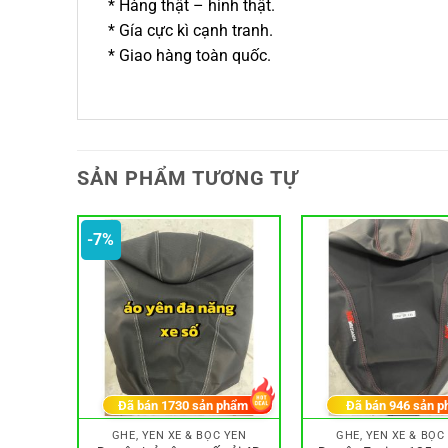
* Hàng thật – hình thật.
* Gía cực kì cạnh tranh.
* Giao hàng toàn quốc.
SẢN PHẨM TƯƠNG TỰ
-7%
hẩm
Đã bán
1730
sản phẩm
Đã bán
946
sản p
 YÊN
GHẾ, YÊN XE & BỌC YÊN
GHẾ, YÊN XE & BỌC