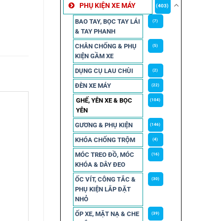
PHỤ KIỆN XE MÁY
(403)
BAO TAY, BỌC TAY LÁI
(7)
& TAY PHANH
CHÂN CHỐNG & PHỤ
(5)
KIỆN GẦM XE
DỤNG CỤ LAU CHÙI
(2)
ĐÈN XE MÁY
(22)
GHẾ, YÊN XE & BỌC
(104)
YÊN
GƯƠNG & PHỤ KIỆN
(146)
KHÓA CHỐNG TRỘM
(4)
MÓC TREO ĐỒ, MÓC
(16)
KHÓA & DÂY ĐEO
ỐC VÍT, CÔNG TẮC &
(30)
PHỤ KIỆN LẮP ĐẶT
NHỎ
ỐP XE, MẶT NẠ & CHE
(39)