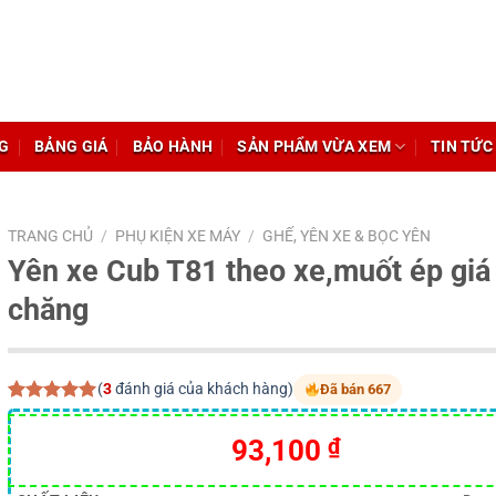
G
BẢNG GIÁ
BẢO HÀNH
SẢN PHẨM VỪA XEM
TIN TỨC
TRANG CHỦ
/
PHỤ KIỆN XE MÁY
/
GHẾ, YÊN XE & BỌC YÊN
Yên xe Cub T81 theo xe,muốt ép giá
chăng
(
3
đánh giá của khách hàng)
Đã bán 667
5.00
3
trên 5
dựa trên
Giá
Giá
93,100
₫
đánh giá
gốc
hiện