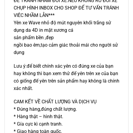
ĐỂ TRÁNH NHẦM ĐỜI XE.NẾU KHÔNG RÕ ĐỜI XE
CHỤP HÌNH INBOX CHO SHOP ĐỂ TƯ VẤN TRÁNH
VIÊC NHẦM LẪN***️
Yên xe Wave nhỏ độ mút nguyên khối trắng sử
dụng da 4D in mặt xương cá
sản phẩm bền ,đẹp
ngồi bao êm,tạo cảm giác thoải mái cho người sử
dụng
Lưu ý:để biết chính xác yên có đúng xe của bạn
hay không thì bạn xem thử đế yên trên xe của bạn
có giống đế yên trên sản phẩm hay không là chính
xác nhất.
CAM KẾT VỀ CHẤT LƯỢNG VÀ DỊCH VỤ
* Đúng hàng,đúng chất lượng.
* Hàng thật – hình thật.
* Gía cực kì cạnh tranh.
* Giao hàng toàn quốc.