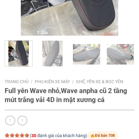
TRANG CHỦ
/
PHỤ KIỆN XE MÁY
/
GHẾ, YÊN XE & BỌC YÊN
Full yên Wave nhỏ,Wave anpha cũ 2 tầng
mút trắng vải 4D in mặt xương cá
(
30
đánh giá của khách hàng)
Đã bán 708