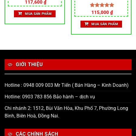
Giá
Giá
cặp gù chống rung –
trang trí xe máy siêu đẹp
117,600
₫
gốc
hiện
nguyên khối inox304
là:
tại
Được xếp
115,000
₫
MUA SẢN PHẨM
120,000 ₫.
là:
hạng
5.00
117,600 ₫.
5 sao
MUA SẢN PHẨM
GIỚI THIỆU
Hotline : 0948 009 003 Mr Tiến ( Bán Hàng – Kinh Doanh)
Hotline: 0903 783 856 Bảo hành – dịch vụ
Chi nhánh 2: 1512, Bùi Văn Hòa, Khu Phố 7, Phường Long
Bình, Biên Hoà, Đồng Nai.
CÁC CHÍNH SÁCH