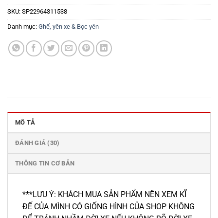
SKU:
SP22964311538
Danh mục:
Ghế, yên xe & Bọc yên
MÔ TẢ
ĐÁNH GIÁ (30)
THÔNG TIN CƠ BẢN
***LƯU Ý: KHÁCH MUA SẢN PHẨM NÊN XEM KĨ
ĐẾ CỦA MÌNH CÓ GIỐNG HÌNH CỦA SHOP KHÔNG