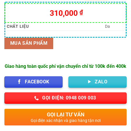
5.00
30
trên 5
dựa trên
310,000
₫
đánh giá
CHẤT LIỆU
Da
MUA SẢN PHẨM
Giao hàng toàn quốc phí vận chuyển chỉ từ 100k đến 400k
FACEBOOK
ZALO
GỌI ĐIỆN: 0948 009 003
GỌI LẠI TƯ VẤN
Gọi điện xác nhận và giao hàng tận nơi