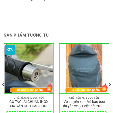
.
SẢN PHẨM TƯƠNG TỰ
-2%
Đã bán
5
sản phẩm
Đã bán
382
sản phẩm
GHẾ, YÊN XE & BỌC YÊN
GHẾ, YÊN XE & BỌC YÊN
GÙ TAY LÁI CHUẨN INOX
Vỏ da yên xe – Vỏ bao bọc
304 GẮN CHO CÁC DÒNG
da yên xe SH Việt đời 2012-
XE Vision 21-25, AB 20-25
2019 nhiều màu bảo vệ,