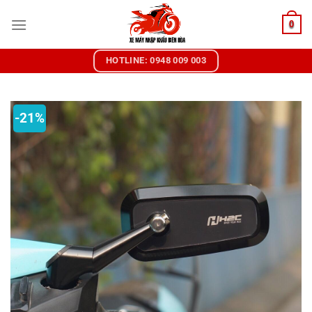
Chuyển
0
đến
nội
dung
HOTLINE: 0948 009 003
-21%