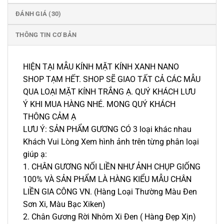
ĐÁNH GIÁ (30)
THÔNG TIN CƠ BẢN
HIỆN TẠI MẪU KÍNH MẶT KÍNH XANH NANO
SHOP TẠM HẾT. SHOP SẼ GIAO TẤT CẢ CÁC MẪU
QUA LOẠI MẶT KÍNH TRẮNG Ạ. QUÝ KHÁCH LƯU
Ý KHI MUA HÀNG NHÉ. MONG QUÝ KHÁCH
THÔNG CẢM Ạ
LƯU Ý: SẢN PHẨM GƯƠNG CÓ 3 loại khác nhau
Khách Vui Lòng Xem hình ảnh trên từng phân loại
giúp ạ:
1. CHÂN GƯƠNG NỐI LIỀN NHƯ ẢNH CHỤP GIỐNG
100% VÀ SẢN PHẨM LÀ HÀNG KIỂU MẪU CHÂN
LIỀN GIA CÔNG VN. (Hàng Loại Thường Màu Đen
Sơn Xi, Màu Bạc Xiken)
2. Chân Gương Rời Nhôm Xi Đen ( Hàng Đẹp Xịn)