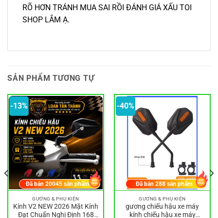
RÕ HƠN TRÁNH MUA SAI RỒI ĐÁNH GIÁ XẤU TOI
SHOP LẮM Ạ.
SẢN PHẨM TƯƠNG TỰ
-13%
-40%
Đã bán
20045
sản phẩm
Đã bán
288
sản phẩm
GƯƠNG & PHỤ KIỆN
GƯƠNG & PHỤ KIỆN
Kính V2 NEW 2026 Mặt Kính
gương chiếu hậu xe máy
Đạt Chuẩn Nghị Định 168
kính chiếu hậu xe máy