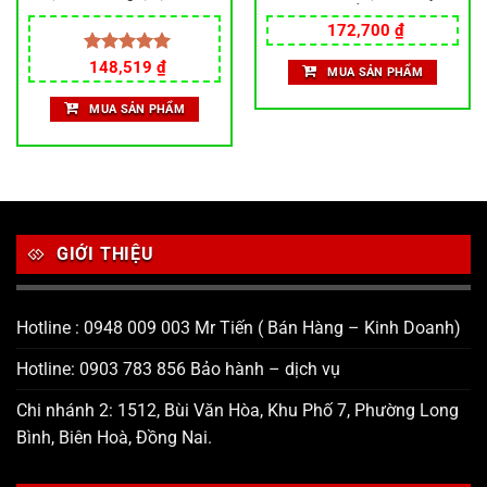
ATGT Tặng Full Phụ Kiện
Gương chiếu hậu xe điện
Giá
Giá
Gắn Tất Cả Dòng Xe Máy Xe
Gương phản quang Thích
172,700
₫
gốc
hiện
Điện
hợp cho xe máy Ba bánh
là:
tại
Giá
Giá
Gương chiếu hậu xem lớn
Được xếp
148,519
₫
MUA SẢN PHẨM
287,100 ₫.
là:
gốc
hiện
hạng
5.00
Zongshen Prince View
.
172,700 ₫.
là:
tại
5 sao
Gương chiếu hậu
MUA SẢN PHẨM
170,000 ₫.
là:
148,519 ₫.
GIỚI THIỆU
Hotline : 0948 009 003 Mr Tiến ( Bán Hàng – Kinh Doanh)
Hotline: 0903 783 856 Bảo hành – dịch vụ
Chi nhánh 2: 1512, Bùi Văn Hòa, Khu Phố 7, Phường Long
Bình, Biên Hoà, Đồng Nai.