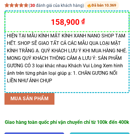
(
30
đánh giá của khách hàng)
Đã bán 10.369
5.00
30
trên 5
dựa trên
Giá
Giá
158,900
₫
đánh giá
gốc
hiện
là:
tại
HIỆN TẠI MẪU KÍNH MẶT KÍNH XANH NANO SHOP TẠM
HẾT. SHOP SẼ GIAO TẤT CẢ CÁC MẪU QUA LOẠI MẶT
200,000 ₫.
là:
KÍNH TRẮNG Ạ. QUÝ KHÁCH LƯU Ý KHI MUA HÀNG NHÉ.
158,900 ₫.
MONG QUÝ KHÁCH THÔNG CẢM Ạ LƯU Ý: SẢN PHẨM
GƯƠNG CÓ 3 loại khác nhau Khách Vui Lòng Xem hình
ảnh trên từng phân loại giúp ạ: 1. CHÂN GƯƠNG NỐI
LIỀN NHƯ ẢNH CHỤP
MUA SẢN PHẨM
Giao hàng toàn quốc phí vận chuyển chỉ từ 100k đến 400k