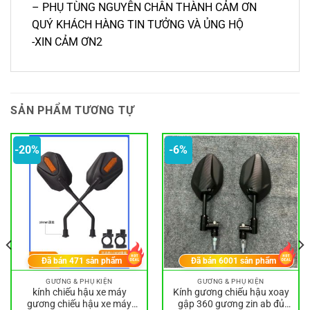
– PHỤ TÙNG NGUYỄN CHÂN THÀNH CẢM ƠN
QUÝ KHÁCH HÀNG TIN TƯỞNG VÀ ỦNG HỘ
-XIN CẢM ƠN2
SẢN PHẨM TƯƠNG TỰ
-20%
-6%
Đã bán
471
sản phẩm
Đã bán
6001
sản phẩm
GƯƠNG & PHỤ KIỆN
GƯƠNG & PHỤ KIỆN
kính chiếu hậu xe máy
Kính gương chiếu hậu xoay
gương chiếu hậu xe máy
gập 360 gương zin ab đủ