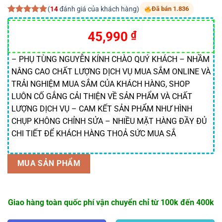
(
14
đánh giá của khách hàng)
Đã bán 1.836
5.00
14
trên 5
dựa trên
45,990
₫
đánh giá
– PHỤ TÙNG NGUYỄN KÍNH CHÀO QUÝ KHÁCH – NHẦM
NÂNG CAO CHẤT LƯỢNG DỊCH VỤ MUA SẮM ONLINE VÀ
TRẢI NGHIỆM MUA SẮM CỦA KHÁCH HÀNG, SHOP
LUÔN CỐ GẮNG CẢI THIỆN VỀ SẢN PHẨM VÀ CHẤT
LƯỢNG DỊCH VỤ – CAM KẾT SẢN PHẨM NHƯ HÌNH
CHỤP KHÔNG CHỈNH SỬA – NHIỀU MẶT HÀNG ĐẦY ĐỦ
CHI TIẾT ĐỂ KHÁCH HÀNG THOẢ SỨC MUA SẮ
MUA SẢN PHẨM
Giao hàng toàn quốc phí vận chuyển chỉ từ 100k đến 400k