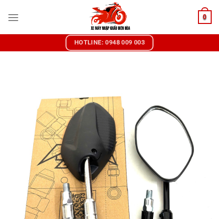
Chuyển
0
đến
nội
dung
HOTLINE: 0948 009 003