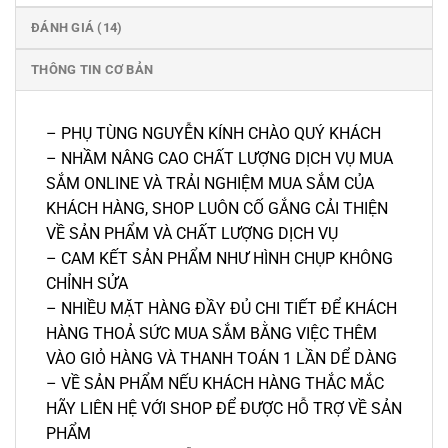
ĐÁNH GIÁ (14)
THÔNG TIN CƠ BẢN
– PHỤ TÙNG NGUYỄN KÍNH CHÀO QUÝ KHÁCH
– NHẦM NÂNG CAO CHẤT LƯỢNG DỊCH VỤ MUA
SẮM ONLINE VÀ TRẢI NGHIỆM MUA SẮM CỦA
KHÁCH HÀNG, SHOP LUÔN CỐ GẮNG CẢI THIỆN
VỀ SẢN PHẨM VÀ CHẤT LƯỢNG DỊCH VỤ
– CAM KẾT SẢN PHẨM NHƯ HÌNH CHỤP KHÔNG
CHỈNH SỬA
– NHIỀU MẶT HÀNG ĐẦY ĐỦ CHI TIẾT ĐỂ KHÁCH
HÀNG THOẢ SỨC MUA SẮM BẰNG VIỆC THÊM
VÀO GIỎ HÀNG VÀ THANH TOÁN 1 LẦN DỂ DÀNG
– VỀ SẢN PHẨM NẾU KHÁCH HÀNG THẮC MẮC
HÃY LIÊN HỆ VỚI SHOP ĐỂ ĐƯỢC HỖ TRỢ VỀ SẢN
PHẨM