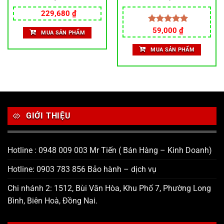
Gương chiếu hậu xe điện
tiêu chuẩn 2025
Giá
Giá
Gương phản quang Thích
229,680
₫
gốc
hiện
hợp cho xe máy Ba bánh
là:
tại
Giá
Giá
Gương chiếu hậu xem lớn
Được xếp
59,000
₫
MUA SẢN PHẨM
287,100 ₫.
là:
gốc
hiện
hạng
5.00
Zongshen Prince View
.
229,680 ₫.
là:
tại
5 sao
Gương chiếu hậu
MUA SẢN PHẨM
63,000 ₫.
là:
59,000 ₫.
GIỚI THIỆU
Hotline : 0948 009 003 Mr Tiến ( Bán Hàng – Kinh Doanh)
Hotline: 0903 783 856 Bảo hành – dịch vụ
Chi nhánh 2: 1512, Bùi Văn Hòa, Khu Phố 7, Phường Long
Bình, Biên Hoà, Đồng Nai.