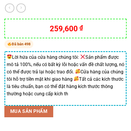
Giá
Giá
259,600
₫
gốc
hiện
là:
tại
Đã bán 498
432,300 ₫.
là:
259,600 ₫.
Lời hứa của cửa hàng chúng tôi:
Sản phẩm được
mô tả 100%, nếu có bất kỳ lỗi hoặc vấn đề chất lượng, nó
có thể được trả lại hoặc trao đổi.
Cửa hàng của chúng
tôi hỗ trợ tiền mặt khi giao hàng
Tất cả các kích thước
là tiêu chuẩn, bạn có thể đặt hàng kích thước thông
thường hoặc cung cấp kích th
MUA SẢN PHẨM