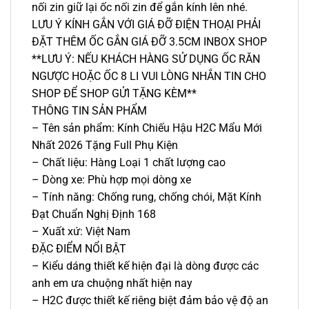
nối zin giữ lại ốc nối zin để gắn kính lên nhé.
LƯU Ý KÍNH GẮN VỚI GIÁ ĐỠ ĐIỆN THOẠI PHẢI
ĐẶT THÊM ỐC GẮN GIÁ ĐỠ 3.5CM INBOX SHOP
**LƯU Ý: NẾU KHÁCH HÀNG SỬ DỤNG ỐC RĂN
NGƯỢC HOẶC ỐC 8 LI VUI LÒNG NHẮN TIN CHO
SHOP ĐỂ SHOP GỬI TẶNG KÈM**
THÔNG TIN SẢN PHẨM
– Tên sản phẩm: Kính Chiếu Hậu H2C Mẩu Mới
Nhất 2026 Tặng Full Phụ Kiện
– Chất liệu: Hàng Loại 1 chất lượng cao
– Dòng xe: Phù hợp mọi dòng xe
– Tính năng: Chống rung, chống chói, Mặt Kính
Đạt Chuẩn Nghị Định 168
– Xuất xứ: Việt Nam
ĐẶC ĐIỂM NỔI BẬT
– Kiểu dáng thiết kế hiện đại là dòng được các
anh em ưa chuộng nhất hiện nay
– H2C được thiết kế riêng biệt đảm bảo vệ độ an