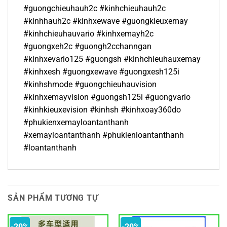
#guongchieuhauh2c #kinhchieuhauh2c
#kinhhauh2c #kinhxewave #guongkieuxemay
#kinhchieuhauvario #kinhxemayh2c
#guongxeh2c #guongh2cchanngan
#kinhxevario125 #guongsh #kinhchieuhauxemay
#kinhxesh #guongxewave #guongxesh125i
#kinhshmode #guongchieuhauvision
#kinhxemayvision #guongsh125i #guongvario
#kinhkieuxevision #kinhsh #kinhxoay360do
#phukienxemayloantanthanh
#xemayloantanthanh #phukienloantanthanh
#loantanthanh
SẢN PHẨM TƯƠNG TỰ
-20%
-20%