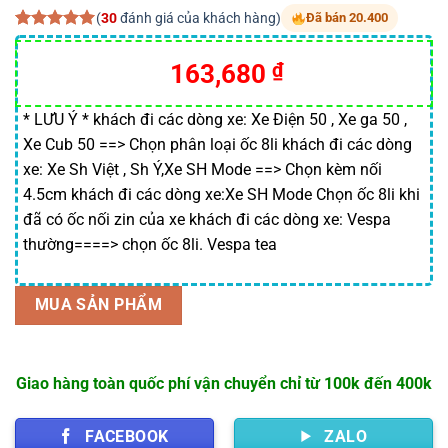
(
30
đánh giá của khách hàng)
Đã bán 20.400
5.00
30
trên 5
dựa trên
Giá
Giá
163,680
₫
đánh giá
gốc
hiện
là:
tại
* LƯU Ý * khách đi các dòng xe: Xe Điện 50 , Xe ga 50 ,
Xe Cub 50 ==> Chọn phân loại ốc 8li khách đi các dòng
225,000 ₫.
là:
xe: Xe Sh Việt , Sh Ý,Xe SH Mode ==> Chọn kèm nối
163,680 ₫.
4.5cm khách đi các dòng xe:Xe SH Mode Chọn ốc 8li khi
đã có ốc nối zin của xe khách đi các dòng xe: Vespa
thường====> chọn ốc 8li. Vespa tea
MUA SẢN PHẨM
Giao hàng toàn quốc phí vận chuyển chỉ từ 100k đến 400k
FACEBOOK
ZALO