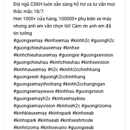
Đội ngũ CSKH luôn sẵn sàng hỗ trợ và tư vấn mọi
thắc mắc 18/7.
Hơn 1000+ cửa hàng, 100000+ phụ kiện xe máy
nhưng anh em vẫn chọn tôi! Cảm ơn anh em đã
tin tưởng
#guongxemay #kinhxemay #kinhh2c #guongh2c
#guongchieuhauxemay #kinhxe
#kinhchieuhauxemay #guongxe #guongxevision
#guongchieuhau #kinhchieuhau #kinhxevision
#kinhhauxemay #h2c #kinhh2cchinhhang
#guongxesh #guongh2cchinhhang
#guongxemaythoitrang #kinhh2cchangngan
#guongxemaywave #kinhhau #guongvision
#guongxemayh2c #kinhxemaykieu
#guongxemayvision #kinhxeh2c #guongrizoma
#kinhkieuxemay #kinhspark #kinhxeab
#kinhspark #kinhxeab #kinhxeshmode
#kinhrizoma #kinhxevario #guongxeab