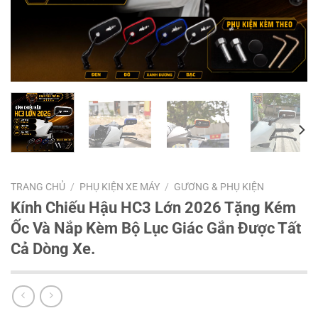
TRANG CHỦ
/
PHỤ KIỆN XE MÁY
/
GƯƠNG & PHỤ KIỆN
Kính Chiếu Hậu HC3 Lớn 2026 Tặng Kém
Ốc Và Nắp Kèm Bộ Lục Giác Gắn Được Tất
Cả Dòng Xe.