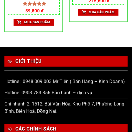
Giá
Giá
Cương Da Báo Xe Điện
215,600
₫
gốc
hiện
Gương Chiếu Hậu Đa Năng
là:
tại
Gương Phản Quang Bàn
Được xếp
59,800
₫
MUA SẢN PHẨM
269,500 ₫.
là:
hạng
5.00
Đạp Pin Chiếu Hậu Xe Máy
215,600 ₫.
5 sao
Gương Chiếu Hậu
MUA SẢN PHẨM
GIỚI THIỆU
Hotline : 0948 009 003 Mr Tiến ( Bán Hàng – Kinh Doanh)
Hotline: 0903 783 856 Bảo hành – dịch vụ
Chi nhánh 2: 1512, Bùi Văn Hòa, Khu Phố 7, Phường Long
Bình, Biên Hoà, Đồng Nai.
CÁC CHÍNH SÁCH