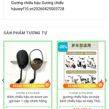
Gương chiếu hậu Gương chiếu
hậuwyf10.vn20260425003728
SẢN PHẨM TƯƠNG TỰ
-20%
Đã bán
10993
sản phẩm
Đã bán
450
sản phẩm
GƯƠNG & PHỤ KIỆN
GƯƠNG & PHỤ KIỆN
Kính chiếu hậu xe wave zin-
gương chiếu hậu xe máy
giá bán 1 cặp chính hãng
kính chiếu hậu xe máy Thích
Hợp Cho Năm Sao Kim