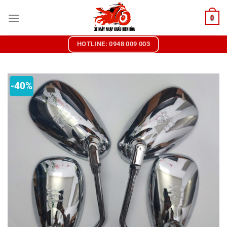
Chuyển
0
đến
nội
dung
HOTLINE: 0948 009 003
-40%