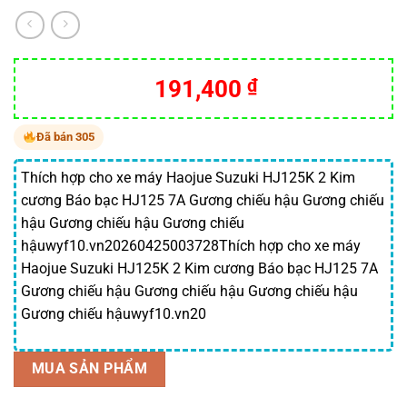
Giá
Giá
191,400
₫
gốc
hiện
là:
tại
Đã bán 305
317,900 ₫.
là:
191,400 ₫.
Thích hợp cho xe máy Haojue Suzuki HJ125K 2 Kim
cương Báo bạc HJ125 7A Gương chiếu hậu Gương chiếu
hậu Gương chiếu hậu Gương chiếu
hậuwyf10.vn20260425003728Thích hợp cho xe máy
Haojue Suzuki HJ125K 2 Kim cương Báo bạc HJ125 7A
Gương chiếu hậu Gương chiếu hậu Gương chiếu hậu
Gương chiếu hậuwyf10.vn20
MUA SẢN PHẨM